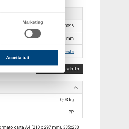
Marketing
89-26U-0096
335 x 230 mm
|
Altri colori su richiesta
Accetta tutti
Confronta prodotto
0,03 kg
PP
formato carta A4 (210 x 297 mm), 335x230