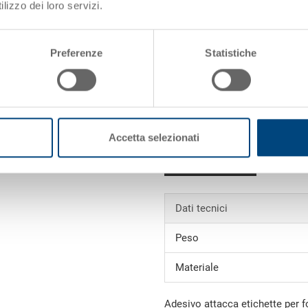
lizzo dei loro servizi.
Dati articolo
Preferenze
Statistiche
Codice
Dimensioni esterne:
Colore:
Accetta selezionati
i)
Richiedi offerta
Dati tecnici
Peso
Materiale
Adesivo attacca etichette per 