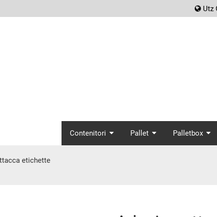
scr
Utz 
screenreader.main_
Contenitori
Pallet
Palletbox
ttacca etichette