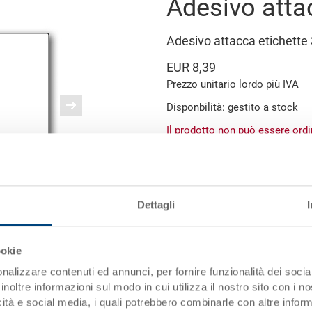
Adesivo atta
Adesivo attacca etichett
EUR 8,39
Prezzo unitario lordo più IVA
Disponbilità: gestito a stock
Il prodotto non può essere ord
Scaglioni quantità
da 1 pezzi
Dettagli
da 50 pezzi
immagine simile
da 100 pezzi
ookie
nalizzare contenuti ed annunci, per fornire funzionalità dei socia
da 250 pezzi
inoltre informazioni sul modo in cui utilizza il nostro sito con i 
icità e social media, i quali potrebbero combinarle con altre inform
Scagli