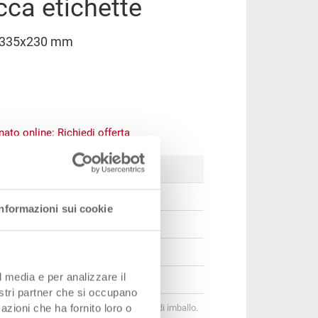
cca etichette
e 335x230 mm
inato online:
Richiedi offerta
Prezzo
EUR 8,39
Informazioni sui cookie
EUR 7,54
EUR 7,28
l media e per analizzare il
EUR 6,97
nostri partner che si occupano
azioni che ha fornito loro o
onamento per quantità secondo le unità di imballo.