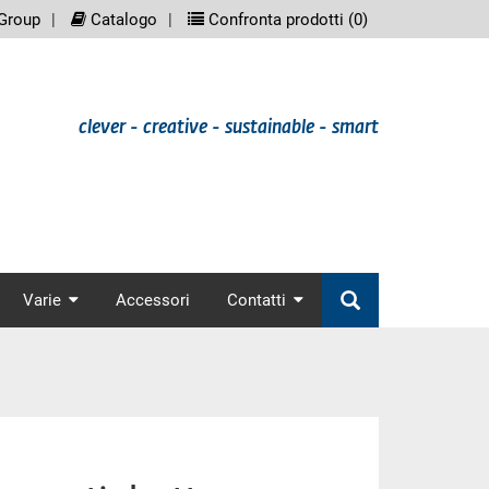
eenreader.meta_nav
scree
Group
Catalogo
Confronta prodotti (
0
)
clever - creative - sustainable - smart
nav
Varie
Accessori
Contatti