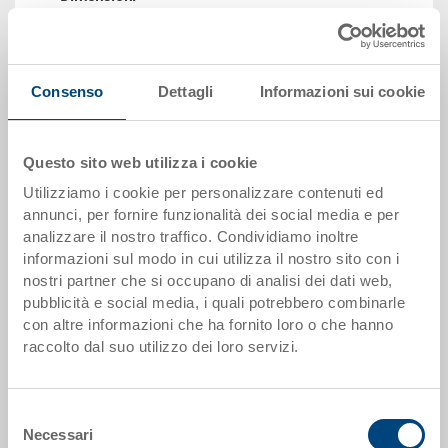
556 x 356 mm
Colore
Codice
Consenso
Dettagli
Informazioni sui cookie
80-6058.T757.T211
Quantità
da 1 pezzo(i)
Questo sito web utilizza i cookie
Disponbilità
Utilizziamo i cookie per personalizzare contenuti ed
gestito a stock
annunci, per fornire funzionalità dei social media e per
Prezzo
analizzare il nostro traffico. Condividiamo inoltre
A partire da EUR 40,78
informazioni sul modo in cui utilizza il nostro sito con i
Vai al prodotto
nostri partner che si occupano di analisi dei dati web,
pubblicità e social media, i quali potrebbero combinarle
con altre informazioni che ha fornito loro o che hanno
raccolto dal suo utilizzo dei loro servizi.
Selezione
Necessari
del