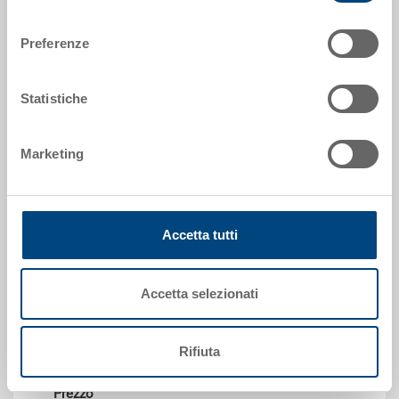
consenso
Preferenze
Statistiche
Divisore
Marketing
Divisore per bicchieri da spumante
Dimensioni
556 x 356 mm
Accetta tutti
Colore
Codice
Accetta selezionati
80-6269
Quantità
da 1 pezzo(i)
Rifiuta
Disponbilità
gestito a stock
Prezzo