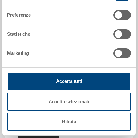
consenso
Preferenze
Contenitore EUROTEC
Statistiche
Contenitore sistema EUROTEC, fondo a
nervature
Marketing
Dimensioni
400 x 300 x 220 mm
Colore
Accetta tutti
Codice
5-4322N-4.5070.0101
Quantità
Accetta selezionati
da 250 pezzo(i)
Disponbilità
su richiesta
Rifiuta
Prezzo
EUR 14,93