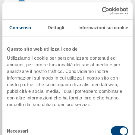
Codice
5-4322N-3-V.5070.0101
Quantità
da 250 pezzo(i)
Consenso
Dettagli
Informazioni sui cookie
Disponbilità
su richiesta
Prezzo
Questo sito web utilizza i cookie
A partire da EUR 14,43
Utilizziamo i cookie per personalizzare contenuti ed
Vai al prodotto
annunci, per fornire funzionalità dei social media e per
analizzare il nostro traffico. Condividiamo inoltre
informazioni sul modo in cui utilizza il nostro sito con i
nostri partner che si occupano di analisi dei dati web,
pubblicità e social media, i quali potrebbero combinarle
con altre informazioni che ha fornito loro o che hanno
raccolto dal suo utilizzo dei loro servizi.
Selezione
Necessari
del