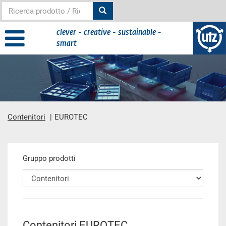
clever - creative - sustainable -
smart
Contenitori
EUROTEC
contenuto principale
Gruppo prodotti
Contenitori EUROTEC