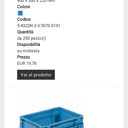
400 x 300 x 220 mm
Colore
Codice
5-4322N-2-V.5070.0101
Quantità
da 250 pezzo(i)
Disponbilità
su richiesta
Prezzo
EUR 19,78
Vai al prodotto