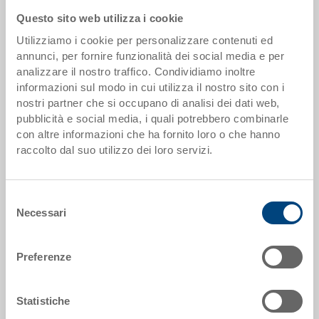
da 1 pezzi
EUR 107,69
Questo sito web utilizza i cookie
da 5 pezzi
EUR 103,08
Utilizziamo i cookie per personalizzare contenuti ed
annunci, per fornire funzionalità dei social media e per
da 50 pezzi
EUR 92,54
analizzare il nostro traffico. Condividiamo inoltre
informazioni sul modo in cui utilizza il nostro sito con i
da 100 pezzi
EUR 88,99
nostri partner che si occupano di analisi dei dati web,
pubblicità e social media, i quali potrebbero combinarle
da 250 pezzi
EUR 85,57
con altre informazioni che ha fornito loro o che hanno
Scaglionamento per quantità secondo le unità di imballo.
raccolto dal suo utilizzo dei loro servizi.
Dati articolo
Selezione
Necessari
del
Codice
consenso
80-151-20
Preferenze
Dimensioni esterne:
583 x 383 x 157 mm
Statistiche
Colore: