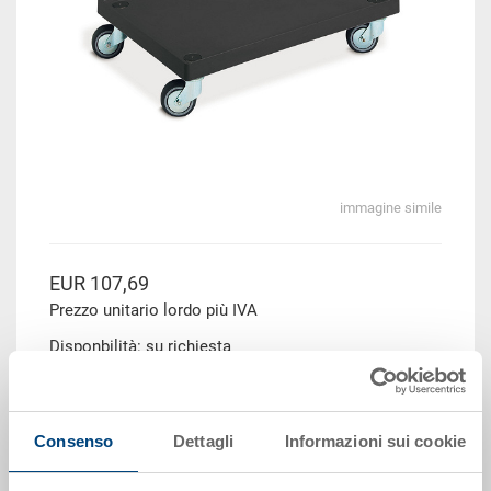
immagine simile
EUR 107,69
Prezzo unitario lordo più IVA
Disponbilità: su richiesta
Il prodotto non può essere ordinato online:
Richiedi
offerta
Consenso
Dettagli
Informazioni sui cookie
Scaglioni quantità
Prezzo