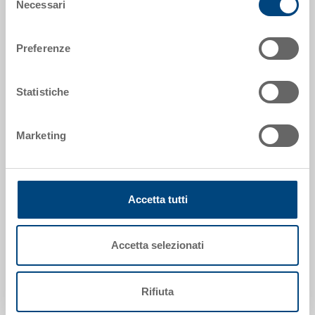
Codice
Necessari
del
80-184-185 R
consenso
Preferenze
Dimensioni esterne:
803 x 603 x 201 mm
Statistiche
Colore:
|
Altri colori su richiesta
Marketing
Richiedi offerta
Accetta tutti
Dati tecnici
Accetta selezionati
Il carrello trasportatore è il supporto perfetto per
trasportare carichi pesanti senza danneggiare la
Rifiuta
schiena. I nostri resistenti carrelli trasportatori
permettono di movimentare pesi anche di svariate