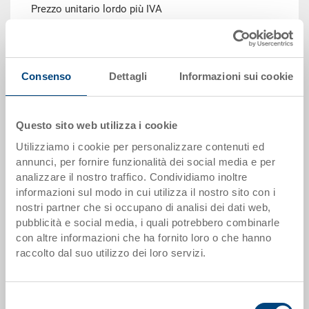
Prezzo unitario lordo più IVA
Disponbilità: gestito a stock
Il prodotto non può essere ordinato online:
Richiedi
offerta
Consenso
Dettagli
Informazioni sui cookie
Scaglioni quantità
Prezzo
Questo sito web utilizza i cookie
da 1 pezzi
EUR 75,81
Utilizziamo i cookie per personalizzare contenuti ed
da 50 pezzi
EUR 68,03
annunci, per fornire funzionalità dei social media e per
analizzare il nostro traffico. Condividiamo inoltre
da 100 pezzi
EUR 65,41
informazioni sul modo in cui utilizza il nostro sito con i
nostri partner che si occupano di analisi dei dati web,
da 250 pezzi
EUR 62,89
pubblicità e social media, i quali potrebbero combinarle
con altre informazioni che ha fornito loro o che hanno
Scaglionamento per quantità secondo le unità di imballo.
raccolto dal suo utilizzo dei loro servizi.
Dati articolo
Selezione