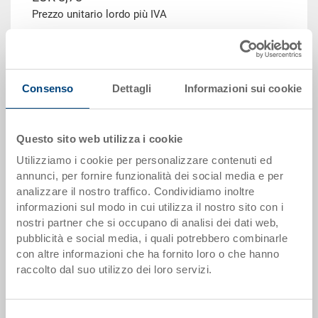
Prezzo unitario lordo più IVA
Disponbilità: gestito a stock
Il prodotto non può essere ordinato online:
Richiedi
offerta
Consenso
Dettagli
Informazioni sui cookie
Scaglioni quantità
Prezzo
Questo sito web utilizza i cookie
da 1 pezzi
EUR 8,78
Utilizziamo i cookie per personalizzare contenuti ed
da 50 pezzi
EUR 7,93
annunci, per fornire funzionalità dei social media e per
analizzare il nostro traffico. Condividiamo inoltre
da 100 pezzi
EUR 7,63
informazioni sul modo in cui utilizza il nostro sito con i
nostri partner che si occupano di analisi dei dati web,
da 250 pezzi
EUR 7,31
pubblicità e social media, i quali potrebbero combinarle
Scaglionamento per quantità secondo le unità di imballo.
con altre informazioni che ha fornito loro o che hanno
raccolto dal suo utilizzo dei loro servizi.
Dati articolo
Selezione