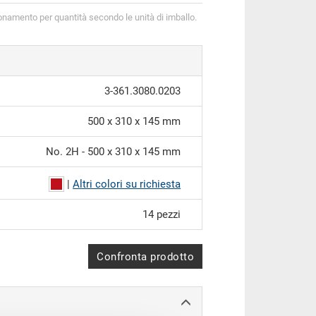
onamento per quantità secondo le unità di imballo.
3-361.3080.0203
500 x 310 x 145 mm
No. 2H - 500 x 310 x 145 mm
|
Altri colori su richiesta
14 pezzi
Confronta prodotto