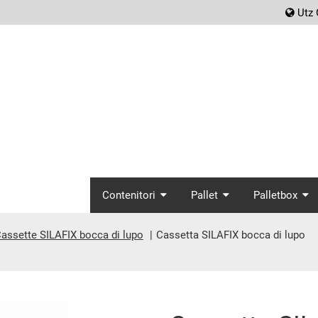
scr
Utz 
screenreader.main_
Contenitori
Pallet
Palletbox
assette SILAFIX bocca di lupo
Cassetta SILAFIX bocca di lupo