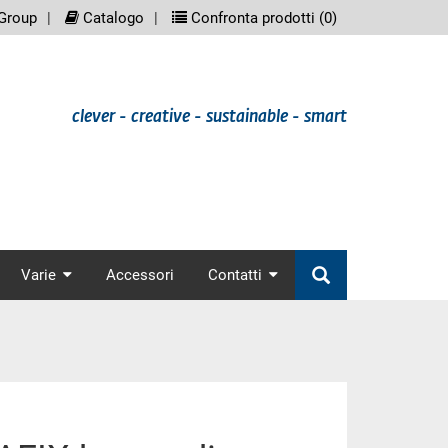
eenreader.meta_nav
scree
Group
Catalogo
Confronta prodotti (
0
)
clever - creative - sustainable - smart
nav
Varie
Accessori
Contatti