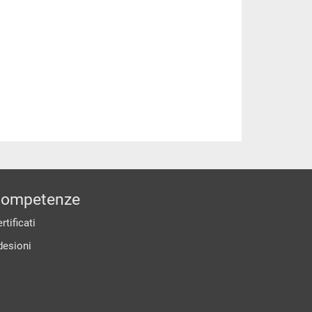
ompetenze
rtificati
desioni