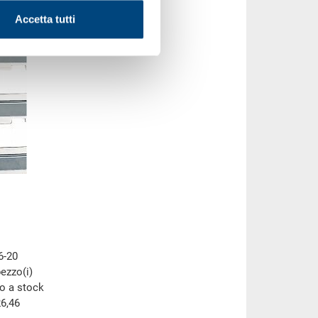
Accetta tutti
6-20
pezzo(i)
to a stock
6,46