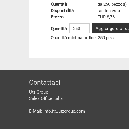
Quantità
da 250 pezzo(i)
Disponbilità
su richiesta
Prezzo
EUR 8,76
Aggiungere al ca
Quantità
Quantità minima ordine: 250 pezzi
piè di pagine
Contattaci
Utz Group
Sales Office Italia
E-Mail: info.it@
utzgroup.com