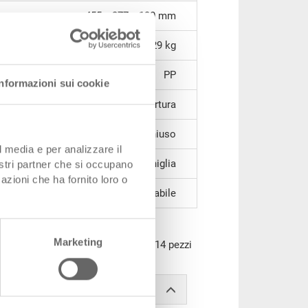
455 x 277 x 130 mm
1,29 kg
PP
Informazioni sui cookie
chiuse, 1 parete corta con apertura
chiuso
l media e per analizzare il
1 impugnatura a conchiglia
nostri partner che si occupano
azioni che ha fornito loro o
impilabile
H, impilabile, PP, rosso traffico,
Marketing
55x277x130 mm, unità di imballo 14 pezzi