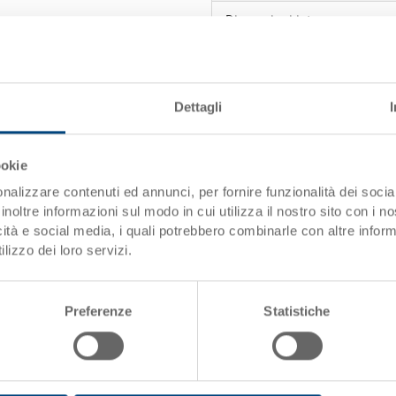
Dimensioni interne
Peso
Materiale
Dettagli
Pareti laterali
ookie
Fondo
nalizzare contenuti ed annunci, per fornire funzionalità dei socia
Impugnature
inoltre informazioni sul modo in cui utilizza il nostro sito con i 
icità e social media, i quali potrebbero combinarle con altre inform
Variante di sistema
lizzo dei loro servizi.
Cassetta SILAFIX bocca di lupo 2
Preferenze
Statistiche
500/450x310x145 mm, interno 4