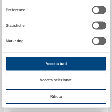
consenso
Codice
3-367.1110.0203
Preferenze
Dimensioni esterne:
92 x 102 x 54 mm
Statistiche
Misura:
No. 6 - 92 x 102 x 54 mm
Marketing
Colore:
|
Altri colori su richiesta
Accetta tutti
Unità di confezione:
54 pezzi
Accetta selezionati
Rifiuta
Richiedi offerta