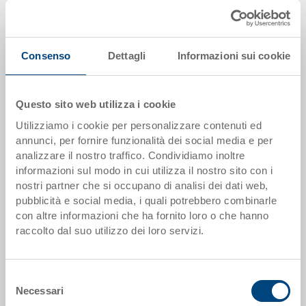
Prezzo unitario lordo più IVA
Disponbilità: gestito a stock
Consenso
Dettagli
Informazioni sui cookie
Il prodotto non può essere ordinato online:
Richiedi
offerta
Questo sito web utilizza i cookie
Scaglioni quantità
Prezzo
Utilizziamo i cookie per personalizzare contenuti ed
da 1 pezzi
EUR 2,45
annunci, per fornire funzionalità dei social media e per
analizzare il nostro traffico. Condividiamo inoltre
da 50 pezzi
EUR 2,21
informazioni sul modo in cui utilizza il nostro sito con i
nostri partner che si occupano di analisi dei dati web,
da 100 pezzi
EUR 2,15
pubblicità e social media, i quali potrebbero combinarle
da 250 pezzi
EUR 2,09
con altre informazioni che ha fornito loro o che hanno
raccolto dal suo utilizzo dei loro servizi.
Scaglionamento per quantità secondo le unità di imballo.
Selezione
Dati articolo
Necessari
del