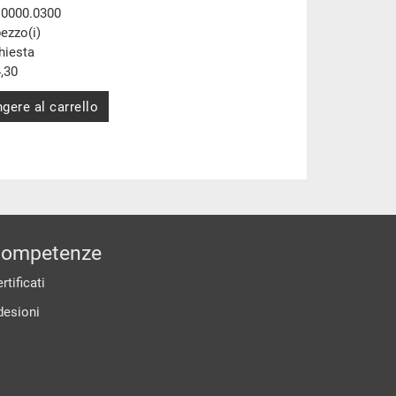
.0000.0300
pezzo(i)
chiesta
,30
gere al carrello
ompetenze
rtificati
desioni