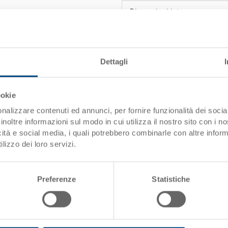
Dimensioni interne
Peso
Materiale
Dettagli
Pareti laterali
ookie
Fondo
nalizzare contenuti ed annunci, per fornire funzionalità dei socia
Impugnature
inoltre informazioni sul modo in cui utilizza il nostro sito con i 
icità e social media, i quali potrebbero combinarle con altre inform
Variante di sistema
lizzo dei loro servizi.
Cassetta SILAFIX bocca di lupo 
Preferenze
Statistiche
superficiale 10^4 -10^10 Ohm, 
305x180x187 mm, unità di imbal