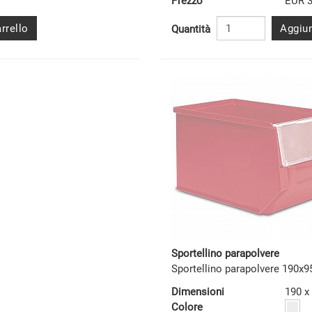
Prezzo
EUR 3
rrello
Aggiun
Quantità
Sportellino parapolvere
Sportellino parapolvere 190x
Dimensioni
190 
Colore