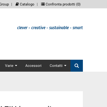
eenreader.meta_nav
scree
Group
Catalogo
Confronta prodotti (
0
)
clever - creative - sustainable - smart
nav
Varie
Accessori
Contatti