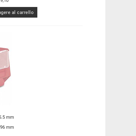
9,10
gere al carrello
95.5 mm
x 96 mm