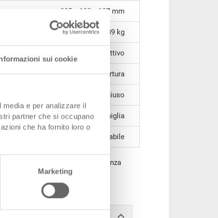
305 x 180 x 187 mm
0,89 kg
PP conduttivo
Informazioni sui cookie
chiuse, 1 parete corta con apertura
chiuso
l media e per analizzare il
1 impugnatura a conchiglia
nostri partner che si occupano
azioni che ha fornito loro o
impilabile
ESD 3, impilabile, PP ESD, resistenza
Marketing
nero, 350/300x210x200 mm, interno
lo 12 pezzi