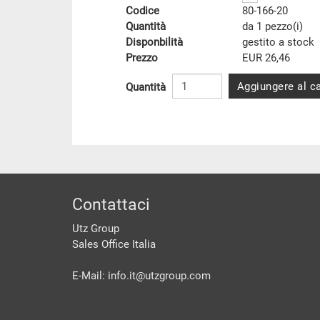
Codice
80-166-20
Quantità
da 1 pezzo(i)
Disponbilità
gestito a stock
Prezzo
EUR 26,46
Aggiungere al ca
Quantità
piè di pagine
Contattaci
Utz Group
Sales Office Italia
E-Mail: info.it@
utzgroup.com