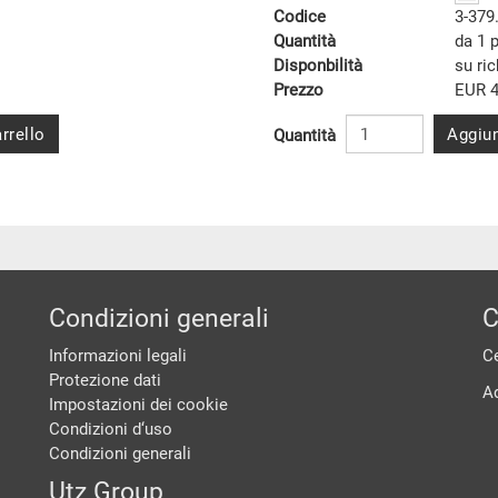
Codice
3-379
Quantità
da 1 
Disponbilità
su ri
Prezzo
EUR 4
rrello
Aggiun
Quantità
Condizioni generali
C
Informazioni legali
Ce
Protezione dati
A
Impostazioni dei cookie
Condizioni d‘uso
Condizioni generali
Utz Group