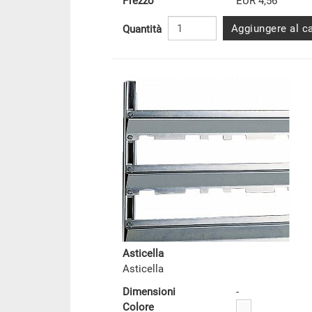
Prezzo
EUR 4,56
Aggiungere al ca
Quantità
Asticella
Asticella
Dimensioni
-
Colore