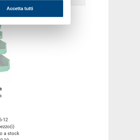
Accetta tutti
a
a
6-12
pezzo(i)
to a stock