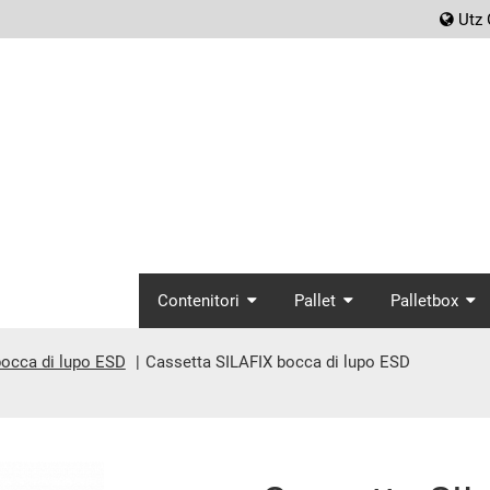
scr
Utz 
screenreader.main_
Contenitori
Pallet
Palletbox
bocca di lupo ESD
Cassetta SILAFIX bocca di lupo ESD