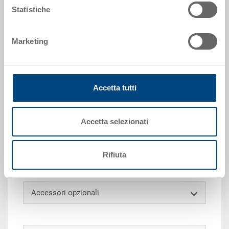
Statistiche
Colore:
RAL 7001 |
Altri colori su richiesta
Marketing
Richiedi offerta
Accetta tutti
Dati tecnici
Accetta selezionati
Cassettina, PP, grigio argento RAL 7001, misura 1/8,
esterno 127x87x50 mm, interno 107x67x45 mm, per
Rifiuta
RAKO / valigette 400x300 mm
Accessori opzionali