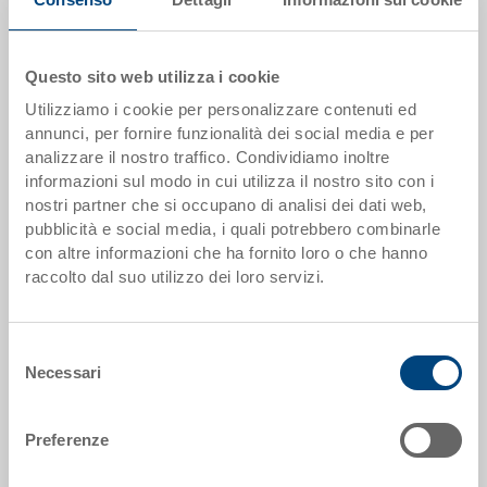
da 1 pezzi
EUR 0,89
da 50 pezzi
EUR 0,74
Questo sito web utilizza i cookie
da 100 pezzi
EUR 0,70
Utilizziamo i cookie per personalizzare contenuti ed
annunci, per fornire funzionalità dei social media e per
da 250 pezzi
EUR 0,63
analizzare il nostro traffico. Condividiamo inoltre
informazioni sul modo in cui utilizza il nostro sito con i
Scaglionamento per quantità secondo le unità di imballo.
nostri partner che si occupano di analisi dei dati web,
pubblicità e social media, i quali potrebbero combinarle
Dati articolo
con altre informazioni che ha fornito loro o che hanno
raccolto dal suo utilizzo dei loro servizi.
Codice
3-286N-0.7000.0101
Selezione
Dimensioni esterne:
Necessari
del
127 x 87 x 50 mm
consenso
Misura:
Preferenze
1/8