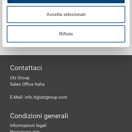
EUROTEC 600x400 mm
Accetta selezionati
Personalizzazioni - la nostra specialità
Rifiuta
piè di pagine
Contattaci
Utz Group
Sales Office Italia
E-Mail: info.it@
utzgroup.com
Condizioni generali
Informazioni legali
Protezione dati