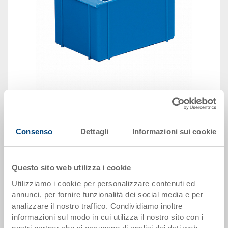
immagine simile
Disponbilità: su richiesta
Consenso
Dettagli
Informazioni sui cookie
Il prodotto non può essere ordinato online:
Richiedi
offerta
Questo sito web utilizza i cookie
Utilizziamo i cookie per personalizzare contenuti ed
Dati articolo
annunci, per fornire funzionalità dei social media e per
analizzare il nostro traffico. Condividiamo inoltre
Codice
informazioni sul modo in cui utilizza il nostro sito con i
3-996.5070.0101