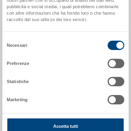
nostri partner che si occupano di analisi dei dati web,
pubblicità e social media, i quali potrebbero combinarle
Dimensioni esterne:
con altre informazioni che ha fornito loro o che hanno
142 x 92 x 80 mm
raccolto dal suo utilizzo dei loro servizi.
Misura:
1/16
Selezione
Necessari
Colore:
del
RAL 5012 |
Altri colori su richiesta
consenso
Preferenze
Statistiche
Richiedi offerta
Marketing
Dati tecnici
Cassettina, PP, blu luce RAL 5012, misura 1/16,
esterno 142x92x80 mm, interno 133x83 mm,
Accetta tutti
impugnature di prelievo su un lato corto, per