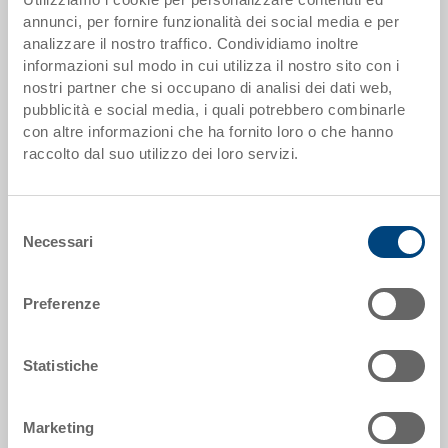
da 1000 pezzi
EUR 1,76
annunci, per fornire funzionalità dei social media e per
analizzare il nostro traffico. Condividiamo inoltre
Scaglionamento per quantità secondo le unità di imballo.
informazioni sul modo in cui utilizza il nostro sito con i
nostri partner che si occupano di analisi dei dati web,
pubblicità e social media, i quali potrebbero combinarle
Dati articolo
con altre informazioni che ha fornito loro o che hanno
raccolto dal suo utilizzo dei loro servizi.
Codice
3-905-2.5070.0101
Selezione
Dimensioni esterne:
Necessari
189 x 92 x 150 mm
del
consenso
Misura:
Preferenze
1/12
Colore:
Statistiche
RAL 5012 |
Altri colori su richiesta
Marketing