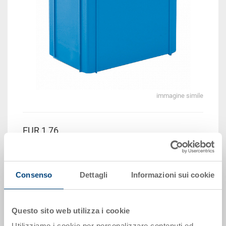
immagine simile
EUR 1,76
Prezzo unitario lordo più IVA
Disponbilità: su richiesta
Consenso
Dettagli
Informazioni sui cookie
Il prodotto non può essere ordinato online:
Richiedi
offerta
Questo sito web utilizza i cookie
Scaglioni quantità
Prezzo
Utilizziamo i cookie per personalizzare contenuti ed