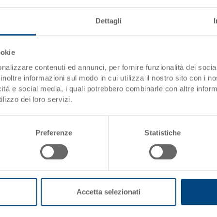
Materiale
Dettagli
i)
Pareti laterali
ookie
Fondo
nalizzare contenuti ed annunci, per fornire funzionalità dei socia
inoltre informazioni sul modo in cui utilizza il nostro sito con i 
Impugnature
icità e social media, i quali potrebbero combinarle con altre inform
Variante di sistema
lizzo dei loro servizi.
Cestino, PE, rosso vino, altezz
Preferenze
Statistiche
esterno in alto 365 mm
Accetta selezionati