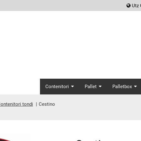
scr
Utz 
screenreader.main_
Contenitori
Pallet
Palletbox
ontenitori tondi
Cestino