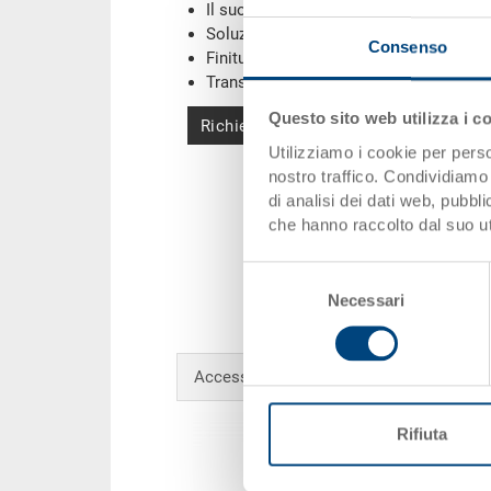
Il suo logo / etichette
(Esempi)
Soluzioni individuali
Consenso
Finiture
Transponder (RFID) / Barcodes
(Esemp
Questo sito web utilizza i c
Richiedi offerta
Utilizziamo i cookie per perso
nostro traffico. Condividiamo 
di analisi dei dati web, pubbl
che hanno raccolto dal suo uti
Selezione
Necessari
del
consenso
Accessori opzionali
Rifiuta