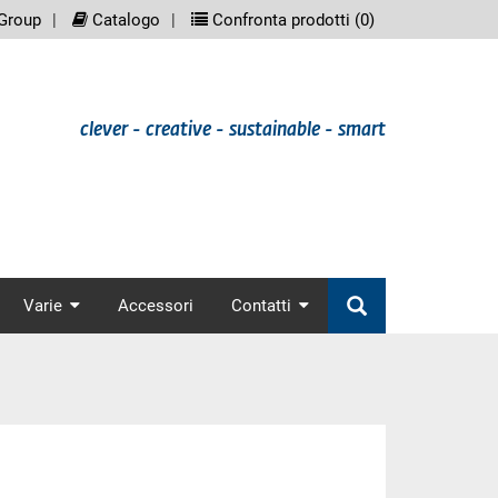
eenreader.meta_nav
scree
Group
Catalogo
Confronta prodotti (
0
)
clever - creative - sustainable - smart
nav
Varie
Accessori
Contatti