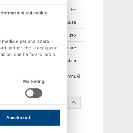
PE
Informazioni sui cookie
chiuse
chiuso
l media e per analizzare il
nostri partner che si occupano
senza impugnature
azioni che ha fornito loro o
inseribile
a interna utile 375 mm, altezza 383 mm, Ø
Marketing
Accetta tutti