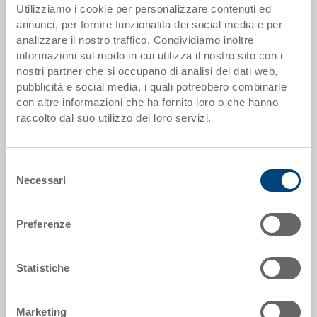
Utilizziamo i cookie per personalizzare contenuti ed
offerta
annunci, per fornire funzionalità dei social media e per
analizzare il nostro traffico. Condividiamo inoltre
Dati articolo
informazioni sul modo in cui utilizza il nostro sito con i
nostri partner che si occupano di analisi dei dati web,
Codice
pubblicità e social media, i quali potrebbero combinarle
101-6420-2
con altre informazioni che ha fornito loro o che hanno
raccolto dal suo utilizzo dei loro servizi.
Dimensioni esterne:
600 x 400 x 200 mm
Selezione
Colore:
Necessari
del
|
Altri colori su richiesta
consenso
Preferenze
Richiedi offerta
Statistiche
Marketing
Dati tecnici