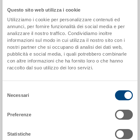
Il prodotto non può essere ordinato online:
Richiedi
offerta
Questo sito web utilizza i cookie
Utilizziamo i cookie per personalizzare contenuti ed
Scaglioni quantità
Prezzo
annunci, per fornire funzionalità dei social media e per
analizzare il nostro traffico. Condividiamo inoltre
da 250 pezzi
EUR 15,39
informazioni sul modo in cui utilizza il nostro sito con i
nostri partner che si occupano di analisi dei dati web,
Scaglionamento per quantità secondo le unità di imballo.
pubblicità e social media, i quali potrebbero combinarle
con altre informazioni che ha fornito loro o che hanno
Dati articolo
raccolto dal suo utilizzo dei loro servizi.
Codice
5-4322N-1.5070.0101
Selezione
Necessari
del
Dimensioni esterne:
consenso
400 x 300 x 220 mm
Preferenze
Colore:
RAL 5012 |
Altri colori su richiesta
Statistiche