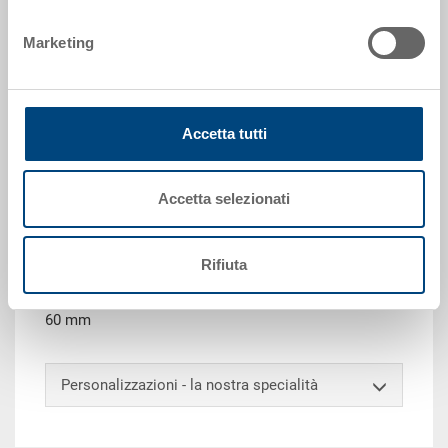
Marketing
Richiedi offerta
Accetta tutti
Dati tecnici
Contenitore EUROTEC, PP, blu luce RAL 5012, esterno
Accetta selezionati
400x300x220 mm, interno 365x265x205 mm, 20.0 l,
pareti chiuse, fondo a nervature, 2 impugnature
passanti e 2 impugnature a conchiglia, scanalatura
Rifiuta
per forche chiusa, punti di presa orizzontale aperti,
porta etichette integrato su tutti i lati, angoli di presa
60 mm
Personalizzazioni - la nostra specialità