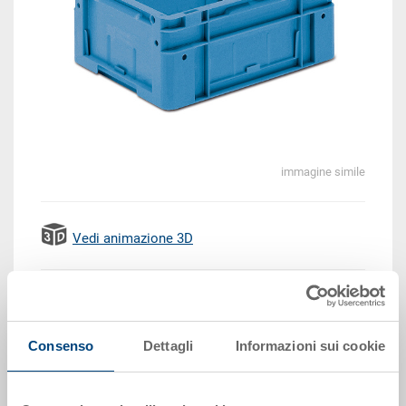
immagine simile
Vedi animazione 3D
EUR 14,43
Prezzo unitario lordo più IVA
Consenso
Dettagli
Informazioni sui cookie
Disponbilità: su richiesta
Il prodotto non può essere ordinato online:
Richiedi
offerta