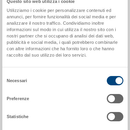
Questo sito web utilizza i cookie
Utilizziamo i cookie per personalizzare contenuti ed
Scaglioni quantità
Prezzo
annunci, per fornire funzionalità dei social media e per
analizzare il nostro traffico. Condividiamo inoltre
da 100 pezzi
EUR 14,43
informazioni sul modo in cui utilizza il nostro sito con i
nostri partner che si occupano di analisi dei dati web,
da 250 pezzi
EUR 13,82
pubblicità e social media, i quali potrebbero combinarle
con altre informazioni che ha fornito loro o che hanno
Scaglionamento per quantità secondo le unità di imballo.
raccolto dal suo utilizzo dei loro servizi.
Dati articolo
Selezione
Codice
Necessari
del
5-4322N-3-V.5070.0101
consenso
Dimensioni esterne:
Preferenze
400 x 300 x 220 mm
Colore:
Statistiche
RAL 5012 |
Altri colori su richiesta