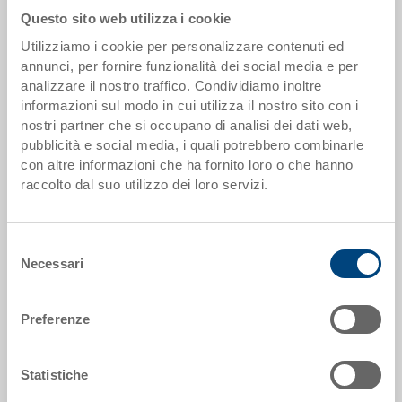
Il prodotto non può essere ordinato online:
Richiedi
Questo sito web utilizza i cookie
offerta
Utilizziamo i cookie per personalizzare contenuti ed
annunci, per fornire funzionalità dei social media e per
Scaglioni quantità
Prezzo
analizzare il nostro traffico. Condividiamo inoltre
da 1000 pezzi
EUR 17,48
informazioni sul modo in cui utilizza il nostro sito con i
nostri partner che si occupano di analisi dei dati web,
Scaglionamento per quantità secondo le unità di imballo.
pubblicità e social media, i quali potrebbero combinarle
con altre informazioni che ha fornito loro o che hanno
raccolto dal suo utilizzo dei loro servizi.
Dati articolo
Codice
Selezione
15-6415-150.5070.0101
Necessari
del
consenso
Dimensioni esterne:
600 x 400 x 150 mm
Preferenze
Colore:
RAL 5012 |
Altri colori su richiesta
Statistiche