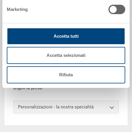
Marketing
Richiedi offerta
Accetta tutti
Dati tecnici
Accetta selezionati
Contenitore EUROTEC, PP, blu luce RAL 5012, esterno
600x400x150 mm, interno 565x365x127 mm, 26.0 l,
pareti chiuse, fondo a nervature concentriche 20 mm,
Rifiuta
2 impugnature a conchiglia, senza scanalature per
forche, porta etichette integrato su tutti i lati, senza
angoli di presa
Personalizzazioni - la nostra specialità