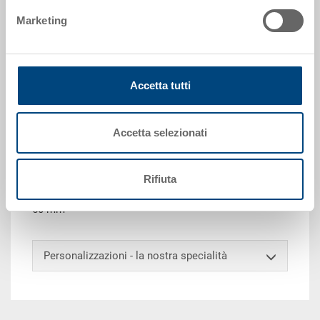
Marketing
Richiedi offerta
Dati tecnici
Accetta tutti
Contenitore EUROTEC, PP, blu luce RAL 5012, esterno
600x400x170 mm, interno 565x365x155 mm, 32.0 l,
Accetta selezionati
pareti chiuse, doppio fondo chiuso, 2 impugnature
passanti e 2 impugnature a conchiglia, scanalatura
per forche chiusa, punti di presa orizzontale aperti,
Rifiuta
porta etichette integrato su tutti i lati, angoli di presa
50 mm
Personalizzazioni - la nostra specialità