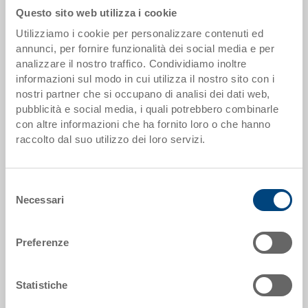
Questo sito web utilizza i cookie
Utilizziamo i cookie per personalizzare contenuti ed
Scaglioni quantità
Prezzo
annunci, per fornire funzionalità dei social media e per
da 250 pezzi
EUR 24,04
analizzare il nostro traffico. Condividiamo inoltre
informazioni sul modo in cui utilizza il nostro sito con i
Scaglionamento per quantità secondo le unità di imballo.
nostri partner che si occupano di analisi dei dati web,
pubblicità e social media, i quali potrebbero combinarle
con altre informazioni che ha fornito loro o che hanno
Dati articolo
raccolto dal suo utilizzo dei loro servizi.
Codice
5-6417N-1-V.5070.0101
Selezione
Necessari
del
Dimensioni esterne:
consenso
600 x 400 x 170 mm
Preferenze
Colore:
RAL 5012 |
Altri colori su richiesta
Statistiche