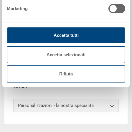
Marketing
Richiedi offerta
Dati tecnici
Accetta tutti
Contenitore EUROTEC, PP, blu luce RAL 5012, esterno
600x400x170 mm, interno 565x365x155 mm, 32.0 l,
Accetta selezionati
pareti chiuse, doppio fondo chiuso, 2 impugnature
passanti e 2 impugnature a conchiglia, scanalatura
per forche aperta, punti di presa orizzontale aperti,
Rifiuta
porta etichette integrato su tutti i lati, angoli di presa
50 mm
Personalizzazioni - la nostra specialità