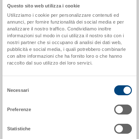
Questo sito web utilizza i cookie
Utilizziamo i cookie per personalizzare contenuti ed
Scaglioni quantità
Prezzo
annunci, per fornire funzionalità dei social media e per
da 250 pezzi
EUR 24,04
analizzare il nostro traffico. Condividiamo inoltre
informazioni sul modo in cui utilizza il nostro sito con i
Scaglionamento per quantità secondo le unità di imballo.
nostri partner che si occupano di analisi dei dati web,
pubblicità e social media, i quali potrebbero combinarle
con altre informazioni che ha fornito loro o che hanno
Dati articolo
raccolto dal suo utilizzo dei loro servizi.
Codice
5-6417N-4-V.5070.0101
Selezione
Necessari
del
Dimensioni esterne:
consenso
600 x 400 x 170 mm
Preferenze
Colore:
RAL 5012 |
Altri colori su richiesta
Statistiche