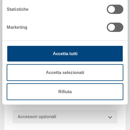
Statistiche
Richiedi offerta
Marketing
Dati tecnici
Contenitore EUROTEC, PP, blu luce RAL 5012, esterno
600x400x220 mm, interno 565x365x202 mm, 41.7 l,
Accetta tutti
pareti chiuse, nervature per separatori 1/2 e 1/4
trasversali, fondo a nervature concentriche 16 mm, 4
fori di drenaggio sui lati lunghi, 3 impugnature a
Accetta selezionati
conchiglia, scanalatura per forche chiusa, punti di
presa orizzontale chiusi, porta etichette integrato su
3 lati, angoli di presa 50 mm, apertura 150x153 mm
Rifiuta
su un lato corto, fondo senza pendenze
Accessori opzionali