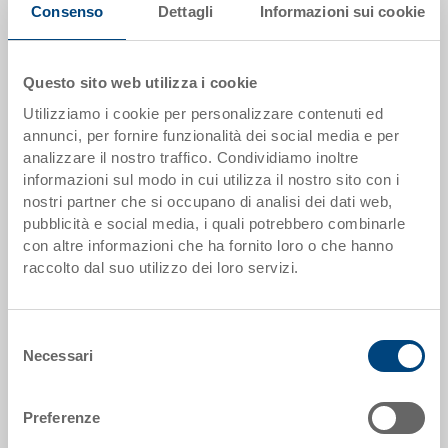
Consenso
Dettagli
Informazioni sui cookie
Scaglioni quantità
Prezzo
Questo sito web utilizza i cookie
da 500 pezzi
EUR 19,03
Utilizziamo i cookie per personalizzare contenuti ed
Scaglionamento per quantità secondo le unità di imballo.
annunci, per fornire funzionalità dei social media e per
analizzare il nostro traffico. Condividiamo inoltre
informazioni sul modo in cui utilizza il nostro sito con i
Dati articolo
nostri partner che si occupano di analisi dei dati web,
pubblicità e social media, i quali potrebbero combinarle
Codice
con altre informazioni che ha fornito loro o che hanno
5-6422N-576.5070.0101
raccolto dal suo utilizzo dei loro servizi.
Dimensioni esterne:
600 x 400 x 220 mm
Selezione
Necessari
del
Colore:
consenso
RAL 5012 |
Altri colori su richiesta
Preferenze