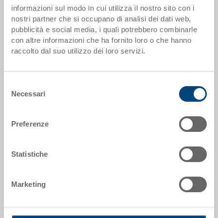
informazioni sul modo in cui utilizza il nostro sito con i
Codice
nostri partner che si occupano di analisi dei dati web,
5-6422N-83.5070.0101
pubblicità e social media, i quali potrebbero combinarle
con altre informazioni che ha fornito loro o che hanno
Dimensioni esterne:
raccolto dal suo utilizzo dei loro servizi.
600 x 400 x 220 mm
Colore:
Selezione
RAL 5012 |
Altri colori su richiesta
Necessari
del
consenso
Preferenze
Richiedi offerta
Statistiche
Dati tecnici
Marketing
Contenitore EUROTEC, PP, blu luce RAL 5012, esterno
600x400x220 mm, interno 565x365x197 mm, 40.6 l,