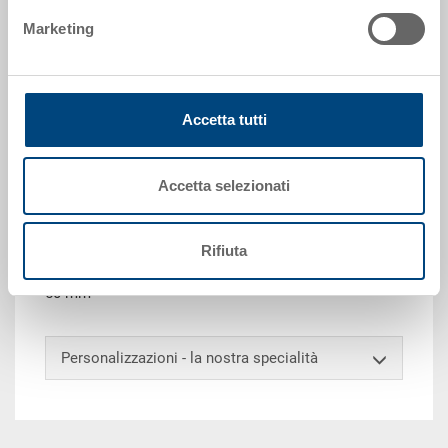
Marketing
Richiedi offerta
Dati tecnici
Accetta tutti
Contenitore EUROTEC, PP, blu luce RAL 5012, esterno
600x400x265 mm, interno 565x365x250 mm, 51.6 l,
Accetta selezionati
pareti chiuse, doppio fondo chiuso, 2 impugnature
passanti e 2 impugnature a conchiglia, scanalatura
per forche chiusa, punti di presa orizzontale aperti,
Rifiuta
porta etichette integrato su tutti i lati, angoli di presa
50 mm
Personalizzazioni - la nostra specialità