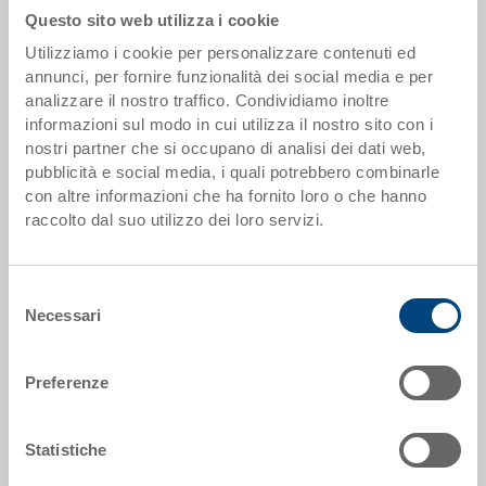
Questo sito web utilizza i cookie
Utilizziamo i cookie per personalizzare contenuti ed
Scaglioni quantità
Prezzo
annunci, per fornire funzionalità dei social media e per
da 250 pezzi
EUR 29,00
analizzare il nostro traffico. Condividiamo inoltre
informazioni sul modo in cui utilizza il nostro sito con i
Scaglionamento per quantità secondo le unità di imballo.
nostri partner che si occupano di analisi dei dati web,
pubblicità e social media, i quali potrebbero combinarle
con altre informazioni che ha fornito loro o che hanno
Dati articolo
raccolto dal suo utilizzo dei loro servizi.
Codice
5-6427N-1-V.5070.0101
Selezione
Necessari
del
Dimensioni esterne:
consenso
600 x 400 x 265 mm
Preferenze
Colore:
RAL 5012 |
Altri colori su richiesta
Statistiche