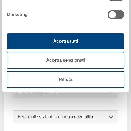
Richiedi offerta
Marketing
Dati tecnici
Accetta tutti
Contenitore EUROTEC, PP, blu luce RAL 5012, esterno
600x400x280 mm, interno 565x365x263 mm, 54.6 l,
pareti chiuse, fondo a nervature, 2 impugnature
Accetta selezionati
passanti, senza scanalature per forche, porta
etichette integrato su tutti i lati, senza angoli di presa
Rifiuta
Accessori opzionali
Personalizzazioni - la nostra specialità