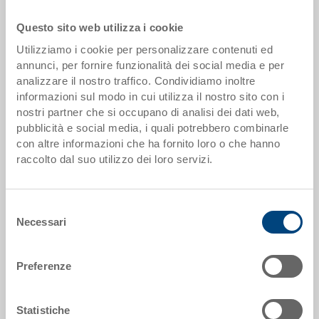
Questo sito web utilizza i cookie
Scaglioni quantità
Prezzo
Utilizziamo i cookie per personalizzare contenuti ed
da 1000 pezzi
EUR 21,21
annunci, per fornire funzionalità dei social media e per
analizzare il nostro traffico. Condividiamo inoltre
Scaglionamento per quantità secondo le unità di imballo.
informazioni sul modo in cui utilizza il nostro sito con i
nostri partner che si occupano di analisi dei dati web,
pubblicità e social media, i quali potrebbero combinarle
Dati articolo
con altre informazioni che ha fornito loro o che hanno
raccolto dal suo utilizzo dei loro servizi.
Codice
15-6428-25.5070.0101
Selezione
Dimensioni esterne:
Necessari
del
600 x 400 x 280 mm
consenso
Colore:
Preferenze
RAL 5012 |
Altri colori su richiesta
Statistiche