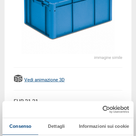
immagine simile
Vedi animazione 3D
EUR 21,21
Prezzo unitario lordo più IVA
Disponbilità: su richiesta
Consenso
Dettagli
Informazioni sui cookie
Il prodotto non può essere ordinato online:
Richiedi
offerta