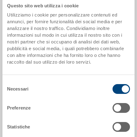
Questo sito web utilizza i cookie
Utilizziamo i cookie per personalizzare contenuti ed
Scaglioni quantità
Prezzo
annunci, per fornire funzionalità dei social media e per
da 250 pezzi
EUR 23,34
analizzare il nostro traffico. Condividiamo inoltre
informazioni sul modo in cui utilizza il nostro sito con i
Scaglionamento per quantità secondo le unità di imballo.
nostri partner che si occupano di analisi dei dati web,
pubblicità e social media, i quali potrebbero combinarle
con altre informazioni che ha fornito loro o che hanno
Dati articolo
raccolto dal suo utilizzo dei loro servizi.
Codice
5-6432N-4.5070.0101
Selezione
Necessari
del
Dimensioni esterne:
consenso
600 x 400 x 320 mm
Preferenze
Colore:
RAL 5012 |
Altri colori su richiesta
Statistiche