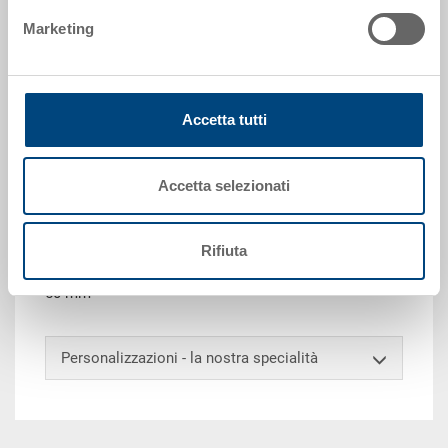
Marketing
Richiedi offerta
Dati tecnici
Accetta tutti
Contenitore EUROTEC, PP, blu luce RAL 5012, esterno
600x400x320 mm, interno 565x365x305 mm, 62.9 l,
Accetta selezionati
pareti chiuse, fondo a nervature, 2 impugnature
passanti e 2 impugnature a conchiglia, scanalatura
per forche aperta, punti di presa orizzontale aperti,
Rifiuta
porta etichette integrato su tutti i lati, angoli di presa
50 mm
Personalizzazioni - la nostra specialità