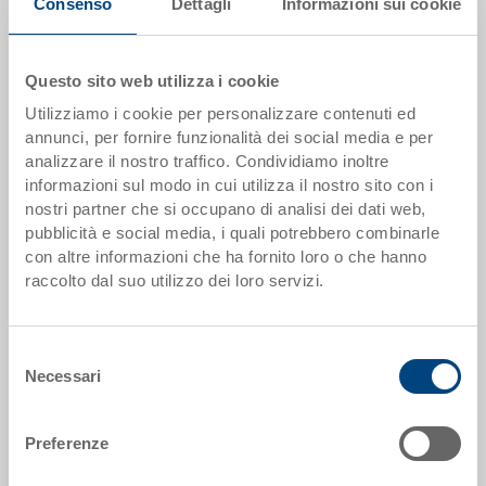
Il prodotto non può essere ordinato online:
Richiedi
Consenso
Dettagli
Informazioni sui cookie
offerta
Questo sito web utilizza i cookie
Scaglioni quantità
Prezzo
Utilizziamo i cookie per personalizzare contenuti ed
da 250 pezzi
EUR 25,13
annunci, per fornire funzionalità dei social media e per
analizzare il nostro traffico. Condividiamo inoltre
Scaglionamento per quantità secondo le unità di imballo.
informazioni sul modo in cui utilizza il nostro sito con i
nostri partner che si occupano di analisi dei dati web,
pubblicità e social media, i quali potrebbero combinarle
Dati articolo
con altre informazioni che ha fornito loro o che hanno
raccolto dal suo utilizzo dei loro servizi.
Codice
5-6432N-20.5070.0101
Dimensioni esterne:
Selezione
600 x 400 x 325 mm
Necessari
del
consenso
Colore:
Preferenze
RAL 5012 |
Altri colori su richiesta