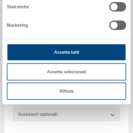
Statistiche
Richiedi offerta
Marketing
Dati tecnici
Accetta tutti
Contenitore EUROTEC, PP, blu luce RAL 5012, esterno
600x400x325 mm, interno 565x365x305 mm, 62.9 l,
pareti chiuse, fondo a nervature concentriche 17 mm,
Accetta selezionati
4 impugnature a conchiglia, scanalatura per forche
chiusa, punti di presa orizzontale aperti, porta
etichette integrato su tutti i lati, angoli di presa 50
Rifiuta
mm
Accessori opzionali