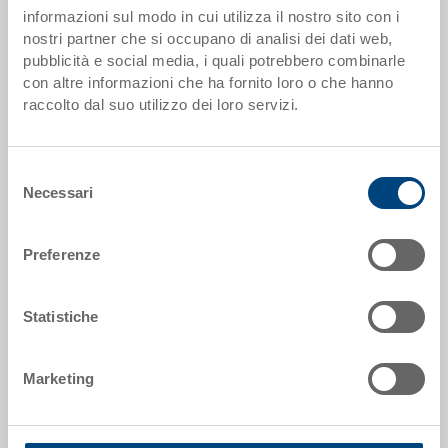
informazioni sul modo in cui utilizza il nostro sito con i
Codice
nostri partner che si occupano di analisi dei dati web,
5-6437N-4.5070.0101
pubblicità e social media, i quali potrebbero combinarle
con altre informazioni che ha fornito loro o che hanno
Dimensioni esterne:
raccolto dal suo utilizzo dei loro servizi.
600 x 400 x 370 mm
Colore:
Selezione
RAL 5012 |
Altri colori su richiesta
Necessari
del
consenso
Preferenze
Richiedi offerta
Statistiche
Dati tecnici
Marketing
Contenitore EUROTEC, PP, blu luce RAL 5012, esterno
600x400x370 mm, interno 565x365x355 mm, 73.2 l,