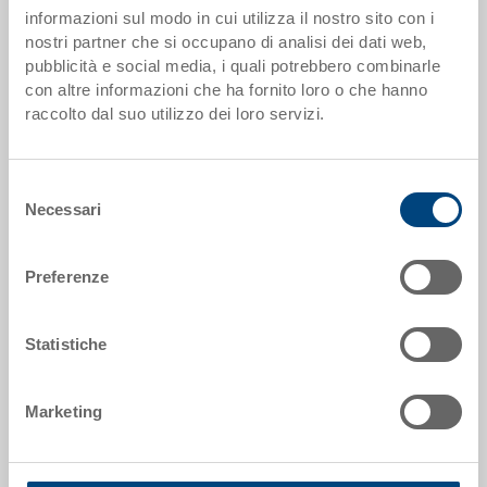
informazioni sul modo in cui utilizza il nostro sito con i
Codice
nostri partner che si occupano di analisi dei dati web,
5-6437N-80.5070.0101
pubblicità e social media, i quali potrebbero combinarle
con altre informazioni che ha fornito loro o che hanno
Dimensioni esterne:
raccolto dal suo utilizzo dei loro servizi.
600 x 400 x 373 mm
Colore:
Selezione
RAL 5012 |
Altri colori su richiesta
Necessari
del
consenso
Preferenze
Richiedi offerta
Statistiche
Dati tecnici
Marketing
Contenitore EUROTEC, PP, blu luce RAL 5012, esterno
600x400x373 mm, interno 565x365x350 mm, 72.2 l,