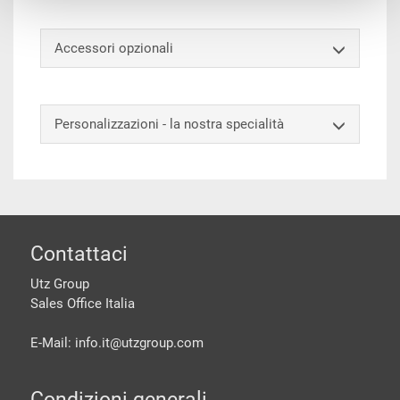
Accessori opzionali
Personalizzazioni - la nostra specialità
piè di pagine
Contattaci
Utz Group
Sales Office Italia
E-Mail: info.it@
utzgroup.com
Condizioni generali