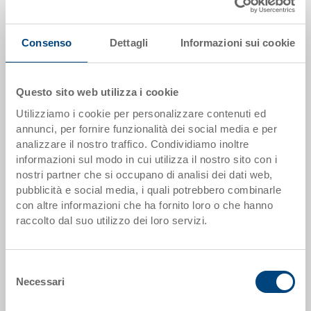
Il prodotto non può essere ordinato online:
Richiedi
offerta
Consenso
Dettagli
Informazioni sui cookie
Scaglioni quantità
Prezzo
da 1 pezzi
EUR 37,30
Questo sito web utilizza i cookie
da 50 pezzi
EUR 33,47
Utilizziamo i cookie per personalizzare contenuti ed
annunci, per fornire funzionalità dei social media e per
da 100 pezzi
EUR 32,17
analizzare il nostro traffico. Condividiamo inoltre
informazioni sul modo in cui utilizza il nostro sito con i
da 250 pezzi
EUR 30,93
nostri partner che si occupano di analisi dei dati web,
Scaglionamento per quantità secondo le unità di imballo.
pubblicità e social media, i quali potrebbero combinarle
con altre informazioni che ha fornito loro o che hanno
raccolto dal suo utilizzo dei loro servizi.
Dati articolo
Codice
Selezione
5-6442-7-V.5070.0101
Necessari
del
consenso
Dimensioni esterne: