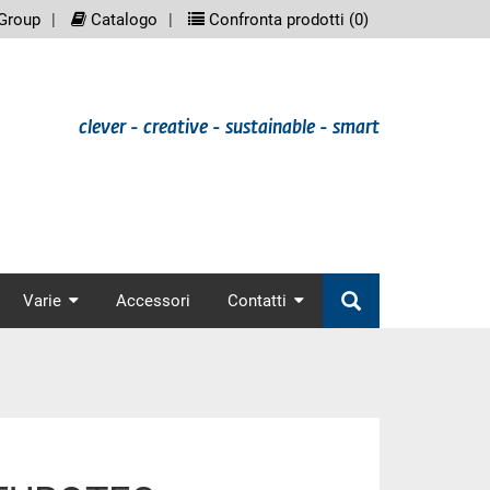
eenreader.meta_nav
scree
Group
Catalogo
Confronta prodotti (
0
)
clever - creative - sustainable - smart
nav
Varie
Accessori
Contatti