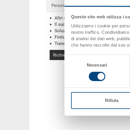
Personalizzazioni - la nostra specialità
Questo sito web utilizza i c
Altri colori
Il suo logo / etichette
(Esempi)
Utilizziamo i cookie per perso
Soluzioni individuali
nostro traffico. Condividiamo 
Finiture
di analisi dei dati web, pubbl
Transponder (RFID) / Barcodes
(Esemp
che hanno raccolto dal suo uti
Richiedi offerta
Selezione
Necessari
del
consenso
Rifiuta