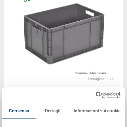
immagine simile
EUR 11,74
Prezzo unitario lordo più IVA
Consenso
Dettagli
Informazioni sui cookie
Disponbilità: su richiesta
Il prodotto non può essere ordinato online:
Richiedi