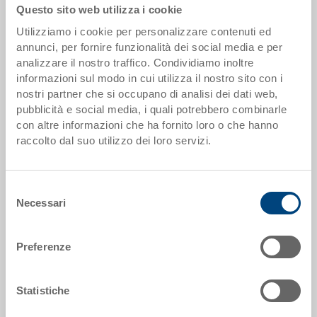
offerta
Questo sito web utilizza i cookie
Utilizziamo i cookie per personalizzare contenuti ed
Scaglioni quantità
Prezzo
annunci, per fornire funzionalità dei social media e per
analizzare il nostro traffico. Condividiamo inoltre
da 5000 pezzi
EUR 11,74
informazioni sul modo in cui utilizza il nostro sito con i
nostri partner che si occupano di analisi dei dati web,
Scaglionamento per quantità secondo le unità di imballo.
pubblicità e social media, i quali potrebbero combinarle
con altre informazioni che ha fornito loro o che hanno
raccolto dal suo utilizzo dei loro servizi.
Dati articolo
Codice
Selezione
1292732
Necessari
del
Dimensioni esterne:
consenso
600 x 400 x 320 mm
Preferenze
Colore:
|
Altri colori su richiesta
Statistiche