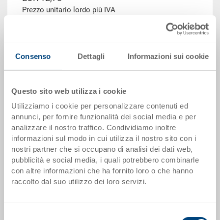
Prezzo unitario lordo più IVA
Disponbilità: su richiesta
Il prodotto non può essere ordinato online:
Richiedi
offerta
Consenso
Dettagli
Informazioni sui cookie
Scaglioni quantità
Prezzo
Questo sito web utilizza i cookie
da 1 pezzi
EUR 12,78
Utilizziamo i cookie per personalizzare contenuti ed
da 50 pezzi
EUR 11,46
annunci, per fornire funzionalità dei social media e per
analizzare il nostro traffico. Condividiamo inoltre
da 100 pezzi
EUR 11,05
informazioni sul modo in cui utilizza il nostro sito con i
nostri partner che si occupano di analisi dei dati web,
da 250 pezzi
EUR 10,63
pubblicità e social media, i quali potrebbero combinarle
con altre informazioni che ha fornito loro o che hanno
Scaglionamento per quantità secondo le unità di imballo.
raccolto dal suo utilizzo dei loro servizi.
Dati articolo
Selezione