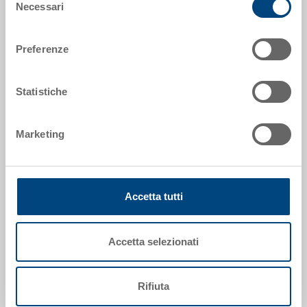
Necessari
Codice
del
36-203-13.7000
consenso
Preferenze
Dimensioni esterne:
400 x 300 x 132 mm
Statistiche
Colore:
RAL 7001 |
Altri colori su richiesta
Marketing
Richiedi offerta
Accetta tutti
Dati tecnici
Accetta selezionati
Il contenitore con coperchio incernierato RAKO (con
chiusure a scatto & rinforzi per cerniere) è ideale per
Rifiuta
il trasporto e lo stoccaggio in sicurezza. Inoltre, il