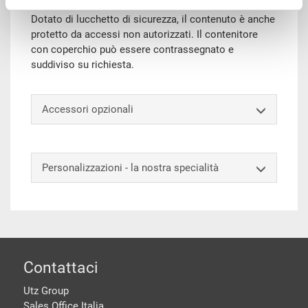
coperchio protegge la merce da polvere e sporco.
Dotato di lucchetto di sicurezza, il contenuto è anche
protetto da accessi non autorizzati. Il contenitore
con coperchio può essere contrassegnato e
suddiviso su richiesta.
Accessori opzionali
Personalizzazioni - la nostra specialità
piè di pagine
Contattaci
Utz Group
Sales Office Italia