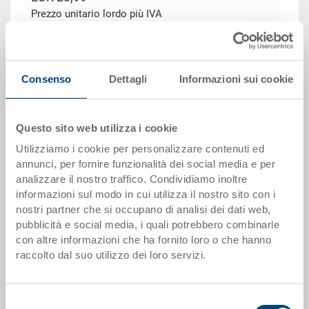
Prezzo unitario lordo più IVA
Disponbilità: su richiesta
Il prodotto non può essere ordinato online:
Richiedi
offerta
Consenso
Dettagli
Informazioni sui cookie
Scaglioni quantità
Prezzo
Questo sito web utilizza i cookie
da 1 pezzi
EUR 23,99
Utilizziamo i cookie per personalizzare contenuti ed
da 50 pezzi
EUR 21,52
annunci, per fornire funzionalità dei social media e per
analizzare il nostro traffico. Condividiamo inoltre
da 100 pezzi
EUR 20,70
informazioni sul modo in cui utilizza il nostro sito con i
nostri partner che si occupano di analisi dei dati web,
da 250 pezzi
EUR 19,91
pubblicità e social media, i quali potrebbero combinarle
con altre informazioni che ha fornito loro o che hanno
Scaglionamento per quantità secondo le unità di imballo.
raccolto dal suo utilizzo dei loro servizi.
Dati articolo
Selezione