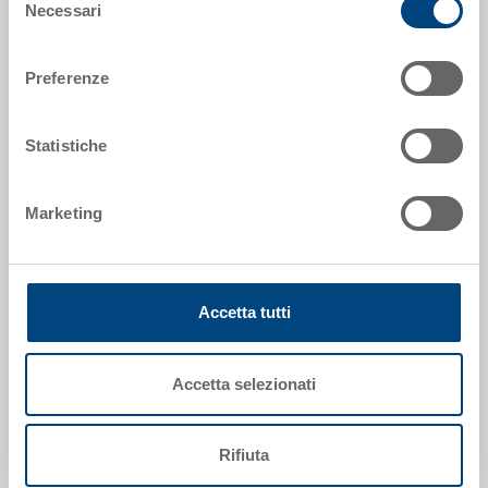
Necessari
Codice
del
36-201-13.7000
consenso
Preferenze
Dimensioni esterne:
600 x 400 x 235 mm
Statistiche
Colore:
RAL 7001 |
Altri colori su richiesta
Marketing
Richiedi offerta
Accetta tutti
Dati tecnici
Accetta selezionati
Il contenitore con coperchio incernierato RAKO (con
chiusure a scatto & rinforzi per cerniere) è ideale per
Rifiuta
il trasporto e lo stoccaggio in sicurezza. Inoltre, il