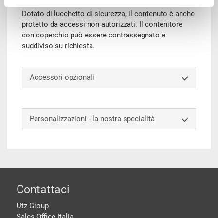
coperchio protegge la merce da polvere e sporco.
Dotato di lucchetto di sicurezza, il contenuto è anche
protetto da accessi non autorizzati. Il contenitore
con coperchio può essere contrassegnato e
suddiviso su richiesta.
Accessori opzionali
Personalizzazioni - la nostra specialità
piè di pagine
Contattaci
Utz Group
Sales Office Italia