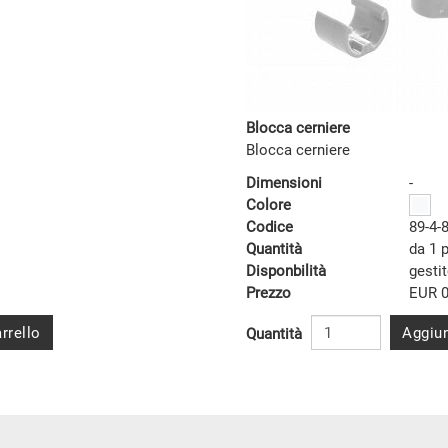
Blocca cerniere
Blocca cerniere
Dimensioni
-
Colore
Codice
89-4-
Quantità
da 1 
Disponbilità
gesti
Prezzo
EUR 0
rrello
Aggiun
Quantità