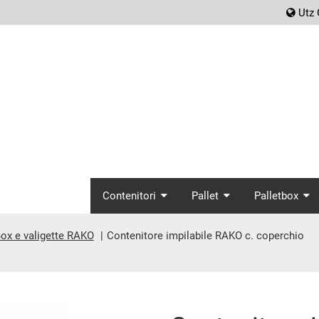
scr
Utz 
screenreader.main_
Contenitori
Pallet
Palletbox
ox e valigette RAKO
Contenitore impilabile RAKO c. coperchio