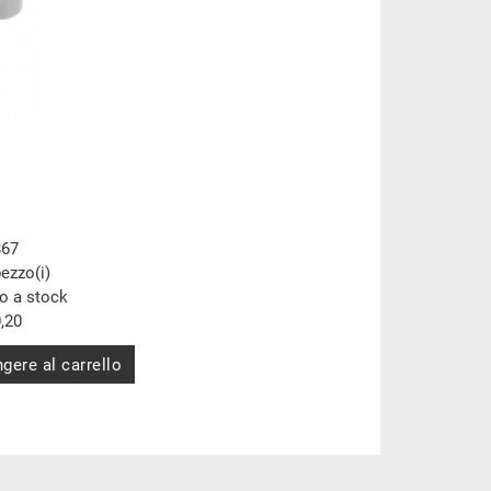
867
pezzo(i)
to a stock
,20
gere al carrello