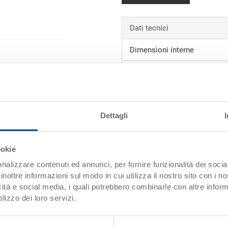
Dati tecnici
Dimensioni interne
Volume
Peso
Materiale
Dettagli
Pareti laterali
ookie
i)
Fondo
nalizzare contenuti ed annunci, per fornire funzionalità dei socia
inoltre informazioni sul modo in cui utilizza il nostro sito con i 
Impugnature
icità e social media, i quali potrebbero combinarle con altre inform
lizzo dei loro servizi.
Variante di sistema
Chiusura con