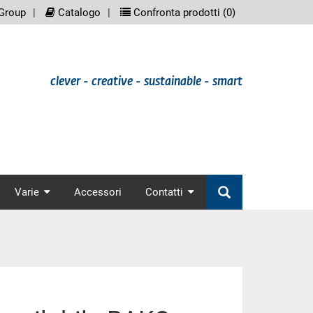
eenreader.meta_nav
scree
Group
Catalogo
Confronta prodotti (
0
)
clever - creative - sustainable - smart
nav
Varie
Accessori
Contatti