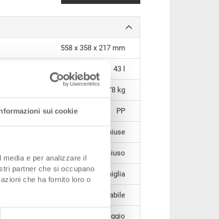
558 x 358 x 217 mm
43 l
2,78 kg
PP
Informazioni sui cookie
chiuse
chiuso
l media e per analizzare il
nostri partner che si occupano
2 impugnature a conchiglia
azioni che ha fornito loro o
impilabile
senza bloccaggio