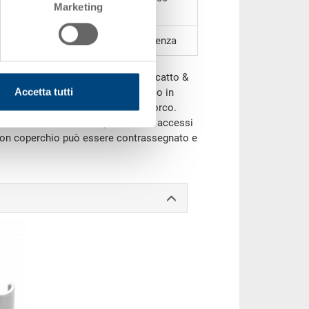
Marketing
senza
ncernierato RAKO (con chiusure a scatto &
Accetta tutti
eale per il trasporto e lo stoccaggio in
o protegge la merce da polvere e sporco.
a, il contenuto è anche protetto da accessi
e con coperchio può essere contrassegnato e