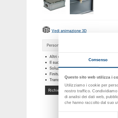
Vedi animazione 3D
Personalizzazioni - la nostra specialità
Altri colori
Consenso
Il suo logo / etichette
(Esempi)
Soluzioni individuali
Finiture
Questo sito web utilizza i c
Transponder (RFID) / Barcodes
(Esemp
Utilizziamo i cookie per perso
Richiedi offerta
nostro traffico. Condividiamo 
di analisi dei dati web, pubbl
che hanno raccolto dal suo uti
Selezione