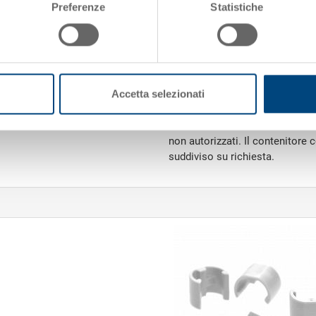
Preferenze
Statistiche
serratura
Maniglia
Il contenitore con coperchio i
Accetta selezionati
senza rinforzi per cerniere) è id
sicurezza. Inoltre, il coperchi
Dotato di lucchetto di sicurezz
non autorizzati. Il contenitor
suddiviso su richiesta.