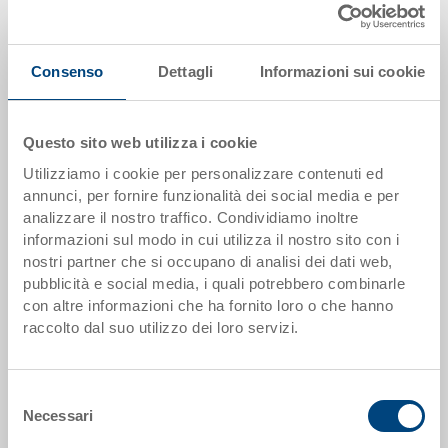
Prezzo unitario lordo più IVA
Disponbilità: su richiesta
Consenso
Dettagli
Informazioni sui cookie
Il prodotto non può essere ordinato online:
Richiedi
offerta
Questo sito web utilizza i cookie
Scaglioni quantità
Prezzo
Utilizziamo i cookie per personalizzare contenuti ed
annunci, per fornire funzionalità dei social media e per
da 1 pezzi
EUR 27,45
analizzare il nostro traffico. Condividiamo inoltre
da 50 pezzi
EUR 24,69
informazioni sul modo in cui utilizza il nostro sito con i
nostri partner che si occupano di analisi dei dati web,
da 100 pezzi
EUR 23,76
pubblicità e social media, i quali potrebbero combinarle
con altre informazioni che ha fornito loro o che hanno
da 250 pezzi
EUR 22,87
raccolto dal suo utilizzo dei loro servizi.
Scaglionamento per quantità secondo le unità di imballo.
Selezione
Necessari
Dati articolo
del
consenso