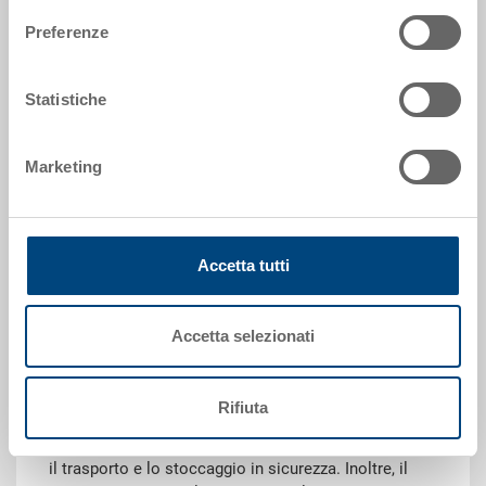
Codice
Preferenze
36-202-13.1110
Dimensioni esterne:
Statistiche
600 x 400 x 338 mm
Colore:
Marketing
|
Altri colori su richiesta
Accetta tutti
Richiedi offerta
Accetta selezionati
Dati tecnici
Rifiuta
Il contenitore con coperchio incernierato RAKO (con
chiusure a scatto & rinforzi per cerniere) è ideale per
il trasporto e lo stoccaggio in sicurezza. Inoltre, il