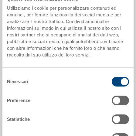
offerta
Utilizziamo i cookie per personalizzare contenuti ed
annunci, per fornire funzionalità dei social media e per
analizzare il nostro traffico. Condividiamo inoltre
Scaglioni quantità
Prezzo
informazioni sul modo in cui utilizza il nostro sito con i
da 1000 pezzi
EUR 13,59
nostri partner che si occupano di analisi dei dati web,
pubblicità e social media, i quali potrebbero combinarle
Scaglionamento per quantità secondo le unità di imballo.
con altre informazioni che ha fornito loro o che hanno
raccolto dal suo utilizzo dei loro servizi.
Dati articolo
Selezione
Codice
Necessari
del
40-4328.5070.0101
consenso
Dimensioni esterne:
Preferenze
400 x 300 x 280 mm
Colore:
Statistiche
RAL 5012 |
Altri colori su richiesta