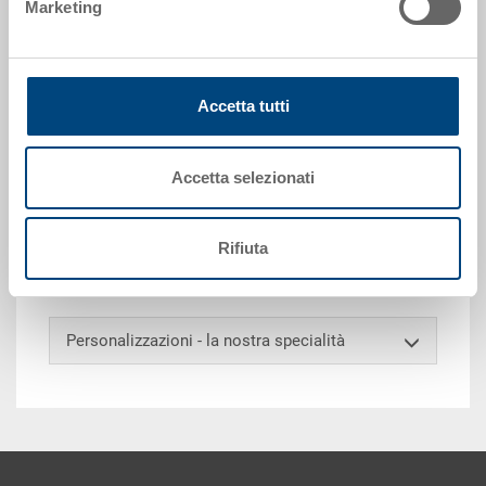
Marketing
Richiedi offerta
Accetta tutti
Dati tecnici
Accetta selezionati
Contenitore KLT tipo C, conforme VDA 4500, PP, blu
luce RAL 5012, esterno 400x300x280 mm, interno
334x247x251 mm, 19.5 l, pareti chiuse, fondo
Rifiuta
specifico completo
Personalizzazioni - la nostra specialità