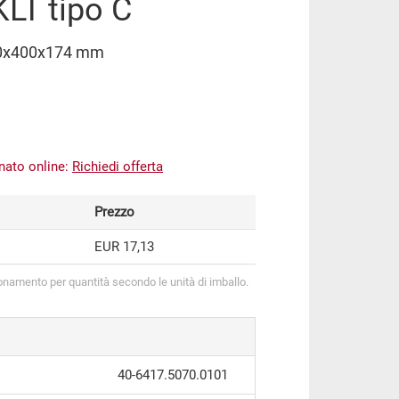
KLT tipo C
600x400x174 mm
inato online:
Richiedi offerta
Prezzo
EUR 17,13
onamento per quantità secondo le unità di imballo.
40-6417.5070.0101