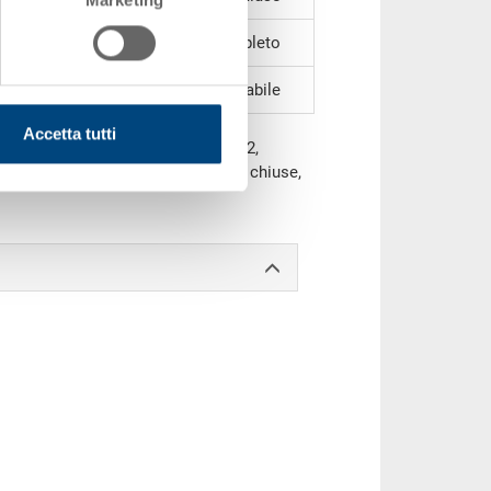
fondo specifico completo
impilabile
Accetta tutti
me VDA 4500, PP, blu luce RAL 5012,
o 532x346x142 mm, 23.0 l, pareti chiuse,