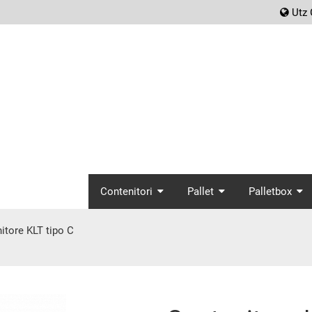
scr
Utz 
screenreader.main_
Contenitori
Pallet
Palletbox
itore KLT tipo C