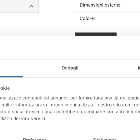
Dimensioni esterne:
Colore:
Richiedi offerta
i)
Dati tecnici
Dettagli
Dimensioni interne
Altezza effettiva
ookie
nalizzare contenuti ed annunci, per fornire funzionalità dei socia
Volume
inoltre informazioni sul modo in cui utilizza il nostro sito con i 
icità e social media, i quali potrebbero combinarle con altre inform
Peso
lizzo dei loro servizi.
Materiale
Pareti laterali
Preferenze
Statistiche