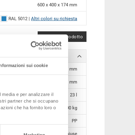
600 x 400 x 174 mm
RAL 5012 |
Altri colori su richiesta
Confronta prodotto
Informazioni sui cookie
532 x 346 x 142 mm
125 mm
l media e per analizzare il
23 l
nostri partner che si occupano
azioni che ha fornito loro o
3,00 kg
PP
chiuse
Marketing