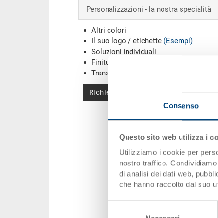
Personalizzazioni - la nostra specialità
Altri colori
Il suo logo / etichette
(Esempi)
Soluzioni individuali
Finiture
Transponder (RFID) / Barcodes
(Esemp
Richiedi offerta
Consenso
Questo sito web utilizza i c
Utilizziamo i cookie per perso
nostro traffico. Condividiamo 
di analisi dei dati web, pubbl
che hanno raccolto dal suo uti
Selezione
Necessari
del