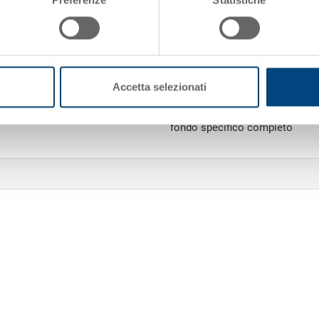
Fondo
Variante di sistema
Accetta selezionati
Contenitore KLT tipo C, confor
esterno 600x400x174 mm, intern
fondo specifico completo