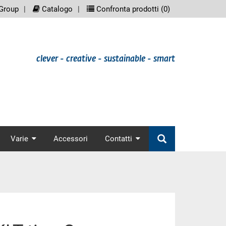
eenreader.meta_nav
scree
Group
Catalogo
Confronta prodotti (
0
)
clever - creative - sustainable - smart
nav
Varie
Accessori
Contatti