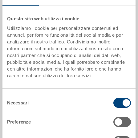
Scaglioni quantità
Prezzo
Questo sito web utilizza i cookie
da 480 pezzi
EUR 8,27
Utilizziamo i cookie per personalizzare contenuti ed
annunci, per fornire funzionalità dei social media e per
Scaglionamento per quantità secondo le unità di imballo.
analizzare il nostro traffico. Condividiamo inoltre
informazioni sul modo in cui utilizza il nostro sito con i
nostri partner che si occupano di analisi dei dati web,
Dati articolo
pubblicità e social media, i quali potrebbero combinarle
con altre informazioni che ha fornito loro o che hanno
Codice
raccolto dal suo utilizzo dei loro servizi.
37-4330-110.5070.0101
Dimensioni esterne:
Selezione
400 x 300 x 302 mm
Necessari
del
consenso
Colore:
RAL 5012 |
Altri colori su richiesta
Preferenze