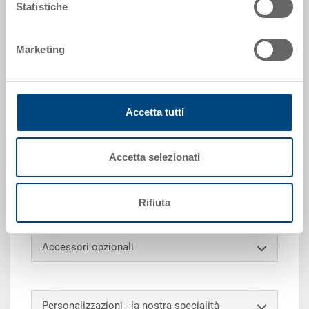
Statistiche
Richiedi offerta
Marketing
Dati tecnici
Contenitore NESCO, PP, blu luce RAL 5012, esterno
Accetta tutti
400x300x302 mm, interno in alto 347x267 mm,
interno in basso 313x232 mm, altezza interna 300
mm, altezza da inserito 80 mm, 24.0 l, pareti chiuse,
Accetta selezionati
lisce da ambo i lati, fondo chiuso, 2 impugnature a
conchiglia, senza coperchio, senza supporti
d'impilaggio
Rifiuta
Accessori opzionali
Personalizzazioni - la nostra specialità