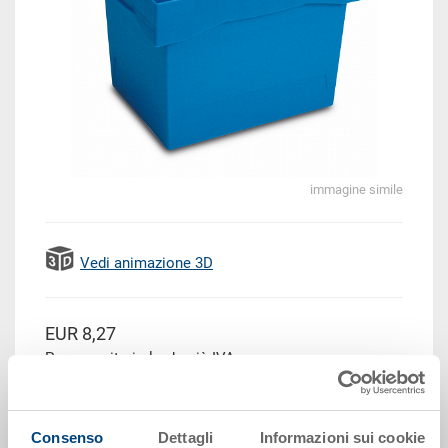
immagine simile
Vedi animazione 3D
EUR 8,27
Prezzo unitario lordo più IVA
Disponbilità: su richiesta
Il prodotto non può essere ordinato online:
Richiedi
Consenso
Dettagli
Informazioni sui cookie
offerta