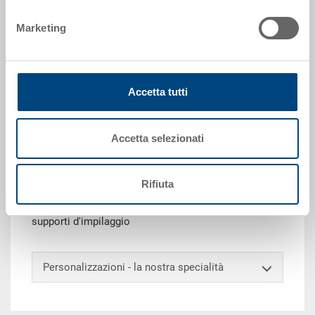
Marketing
Richiedi offerta
Dati tecnici
Accetta tutti
Contenitore NESCO, PP, blu luce RAL 5012, coperchio
nero, esterno 600x400x315 mm, interno in alto
Accetta selezionati
545x368 mm, interno in basso 510x330 mm, altezza
interna 300 mm, altezza da inserito 95 mm, 54.0 l,
pareti chiuse, lisce da ambo i lati, fondo a nervature
Rifiuta
concentriche 17 mm, 2 impugnature a conchiglia,
coperchio in 2 parti, diviso sul lato lungo, con
supporti d'impilaggio
Personalizzazioni - la nostra specialità