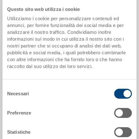
Questo sito web utilizza i cookie
Scaglioni quantità
Prezzo
Utilizziamo i cookie per personalizzare contenuti ed
annunci, per fornire funzionalità dei social media e per
da 500 pezzi
EUR 29,40
analizzare il nostro traffico. Condividiamo inoltre
informazioni sul modo in cui utilizza il nostro sito con i
Scaglionamento per quantità secondo le unità di imballo.
nostri partner che si occupano di analisi dei dati web,
pubblicità e social media, i quali potrebbero combinarle
Dati articolo
con altre informazioni che ha fornito loro o che hanno
raccolto dal suo utilizzo dei loro servizi.
Codice
37-6430-212.5070.0101
Selezione
Dimensioni esterne:
Necessari
del
600 x 400 x 315 mm
consenso
Colore:
Preferenze
RAL 5012 |
Altri colori su richiesta
Statistiche