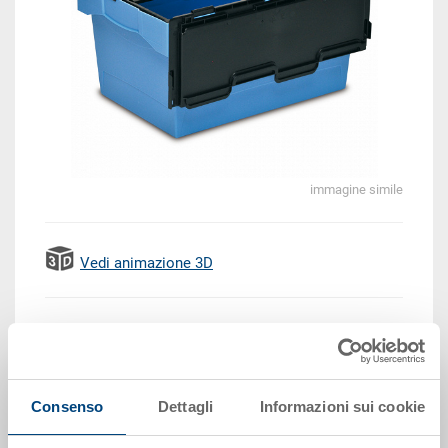
immagine simile
Vedi animazione 3D
EUR 29,40
Prezzo unitario lordo più IVA
Disponbilità: su richiesta
Consenso
Dettagli
Informazioni sui cookie
Il prodotto non può essere ordinato online:
Richiedi
offerta