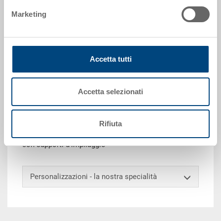
Marketing
Richiedi offerta
Dati tecnici
Accetta tutti
Contenitore NESCO, PP, blu luce RAL 5012, esterno
600x400x400 mm, interno in alto 545x368 mm,
Accetta selezionati
interno in basso 513x331 mm, altezza interna 397
mm, altezza da inserito 106 mm, 73.0 l, pareti chiuse,
lisce da ambo i lati, fondo a nervature concentriche
Rifiuta
15 mm, 2 impugnature a conchiglia, senza coperchio,
con supporti d'impilaggio
Personalizzazioni - la nostra specialità