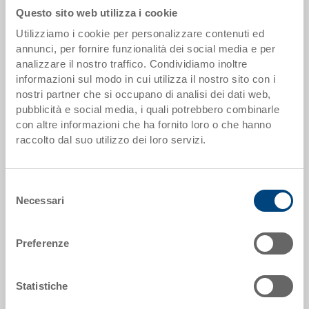
Questo sito web utilizza i cookie
Utilizziamo i cookie per personalizzare contenuti ed
Scaglioni quantità
Prezzo
annunci, per fornire funzionalità dei social media e per
da 500 pezzi
EUR 26,97
analizzare il nostro traffico. Condividiamo inoltre
informazioni sul modo in cui utilizza il nostro sito con i
Scaglionamento per quantità secondo le unità di imballo.
nostri partner che si occupano di analisi dei dati web,
pubblicità e social media, i quali potrebbero combinarle
con altre informazioni che ha fornito loro o che hanno
Dati articolo
raccolto dal suo utilizzo dei loro servizi.
Codice
37-6440-314.5070.0101
Selezione
Necessari
del
Dimensioni esterne:
consenso
600 x 400 x 400 mm
Preferenze
Colore:
RAL 5012 |
Altri colori su richiesta
Statistiche