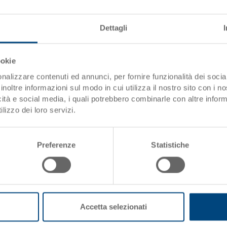
Impugnature
Dettagli
Variante di sistema
ookie
Contenitore NESCO, PP, blu luc
nalizzare contenuti ed annunci, per fornire funzionalità dei socia
600x400x400 mm, interno in al
inoltre informazioni sul modo in cui utilizza il nostro sito con i 
mm, altezza interna 397 mm, alt
icità e social media, i quali potrebbero combinarle con altre inform
chiuse, lisce da ambo i lati, f
lizzo dei loro servizi.
impugnature a conchiglia, coperc
supporti d'impilaggio
Preferenze
Statistiche
Accetta selezionati