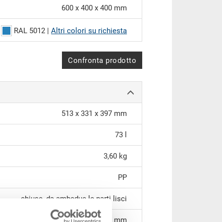
600 x 400 x 400 mm
RAL 5012 |
Altri colori su richiesta
Confronta prodotto
513 x 331 x 397 mm
73 l
3,60 kg
PP
chiuse, da ambedue le parti lisci
fondo a nervature concentriche 15 mm