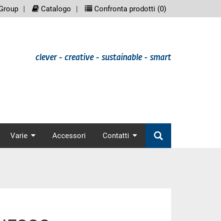
eenreader.meta_nav
scree
Group
Catalogo
Confronta prodotti (
0
)
clever - creative - sustainable - smart
nav
Varie
Accessori
Contatti