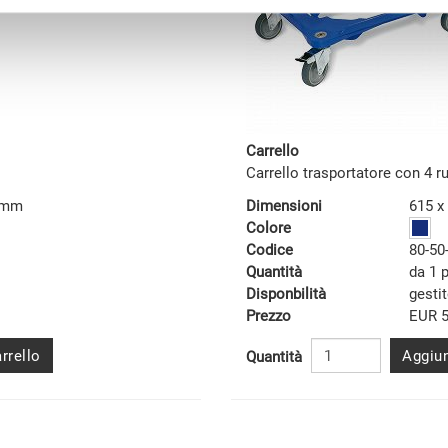
Carrello
Carrello trasportatore con 4 r
5 mm
Dimensioni
615 x
Colore
Codice
80-50
Quantità
da 1 
Disponbilità
gesti
Prezzo
EUR 5
rrello
Aggiun
Quantità