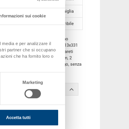
2 impugnature a conchiglia
Informazioni sui cookie
inseribile
e RAL 5012, coperchio nero, esterno
l media e per analizzare il
to 545x368 mm, interno in basso 513x331
nostri partner che si occupano
ezza da inserito 121 mm, 73.0 l, pareti
azioni che ha fornito loro o
ondo a nervature concentriche 15 mm, 2
hio in 2 parti, diviso sul lato lungo, senza
Marketing
Accetta tutti