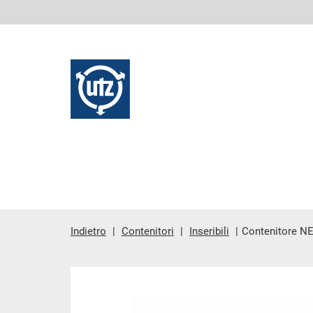
Indietro
Contenitori
Inseribili
Contenitore N
contenuto principale