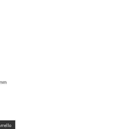
2 mm
rrello