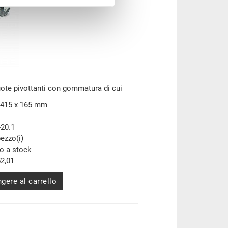
uote pivottanti con gommatura di cui
 415 x 165 mm
-20.1
pezzo(i)
to a stock
2,01
gere al carrello