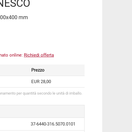
 NESCO
400x400 mm
inato online:
Richiedi offerta
Prezzo
EUR 28,00
onamento per quantità secondo le unità di imballo.
37-6440-316.5070.0101