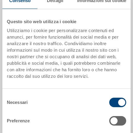
Consenso
Dettagli
Informazioni sui cookie
Il prodotto non può essere ordinato online:
Richiedi
offerta
Questo sito web utilizza i cookie
Scaglioni quantità
Prezzo
Utilizziamo i cookie per personalizzare contenuti ed
da 5 pezzi
EUR 66,77
annunci, per fornire funzionalità dei social media e per
analizzare il nostro traffico. Condividiamo inoltre
da 50 pezzi
EUR 59,92
informazioni sul modo in cui utilizza il nostro sito con i
nostri partner che si occupano di analisi dei dati web,
da 100 pezzi
EUR 57,58
pubblicità e social media, i quali potrebbero combinarle
con altre informazioni che ha fornito loro o che hanno
da 250 pezzi
EUR 55,36
raccolto dal suo utilizzo dei loro servizi.
Scaglionamento per quantità secondo le unità di imballo.
Selezione
Dati articolo
Necessari
del
consenso
Codice
36-205-GGVS.7000.5100
Preferenze