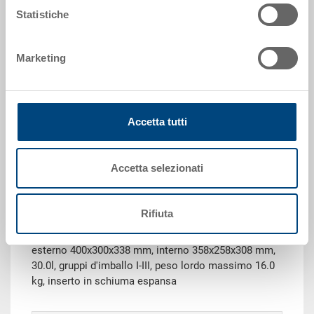
Dimensioni esterne:
Statistiche
400 x 300 x 338 mm
Colore:
Marketing
|
Altri colori su richiesta
Accetta tutti
Richiedi offerta
Accetta selezionati
Dati tecnici
Rifiuta
Contenitore RAKO per merce pericolosa, PP,
contenitore grigio argento, coperchio grigio scuro,
esterno 400x300x338 mm, interno 358x258x308 mm,
30.0l, gruppi d'imballo I-III, peso lordo massimo 16.0
kg, inserto in schiuma espansa