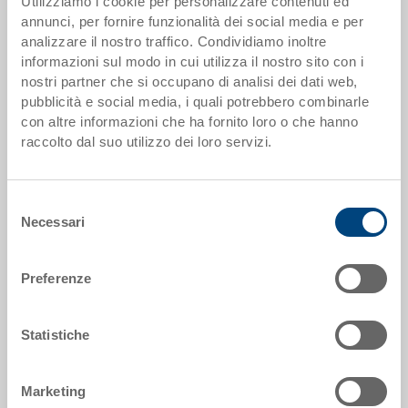
Utilizziamo i cookie per personalizzare contenuti ed
annunci, per fornire funzionalità dei social media e per
Dati articolo
analizzare il nostro traffico. Condividiamo inoltre
informazioni sul modo in cui utilizza il nostro sito con i
Codice
nostri partner che si occupano di analisi dei dati web,
104-6432-11.5010.1256
pubblicità e social media, i quali potrebbero combinarle
con altre informazioni che ha fornito loro o che hanno
Dimensioni esterne:
raccolto dal suo utilizzo dei loro servizi.
600 x 400 x 320 mm
Colore:
Selezione
|
Altri colori su richiesta
Necessari
del
consenso
Preferenze
Richiedi offerta
Statistiche
Dati tecnici
Marketing