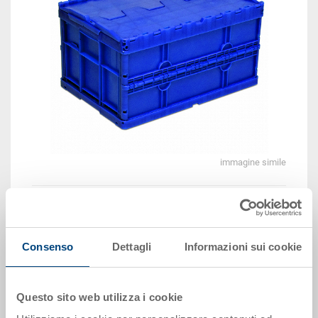
immagine simile
Vedi animazione 3D
Consenso
Dettagli
Informazioni sui cookie
Disponbilità: su richiesta
Il prodotto non può essere ordinato online:
Richiedi
Questo sito web utilizza i cookie
offerta