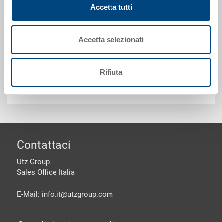
Accetta tutti
Kontenitore KLT tipo F pieghevole, PP, blu luce RAL
5012, esterno 600x400x280 mm, interno 534x357x262
mm, altezza da ripiegato 95 mm, 50.0 l, pareti chiuse,
Accetta selezionati
fondo chiuso
Rifiuta
Personalizzazioni - la nostra specialità
piè di pagine
Contattaci
Utz Group
Sales Office Italia
E-Mail: info.it@
utzgroup.com