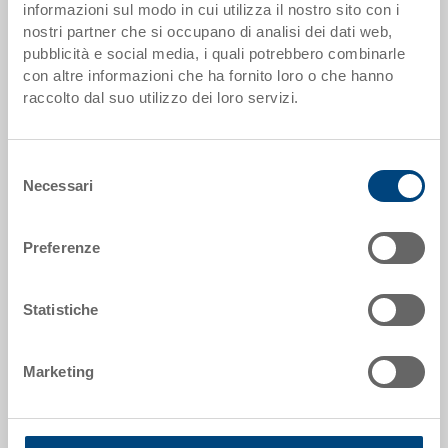
informazioni sul modo in cui utilizza il nostro sito con i
nostri partner che si occupano di analisi dei dati web,
Dati articolo
pubblicità e social media, i quali potrebbero combinarle
con altre informazioni che ha fornito loro o che hanno
Codice
raccolto dal suo utilizzo dei loro servizi.
40-6410-10.5070.0101
Dimensioni esterne:
Selezione
600 x 400 x 280 mm
Necessari
del
consenso
Colore:
RAL 5012 |
Altri colori su richiesta
Preferenze
Statistiche
Richiedi offerta
Marketing
Dati tecnici