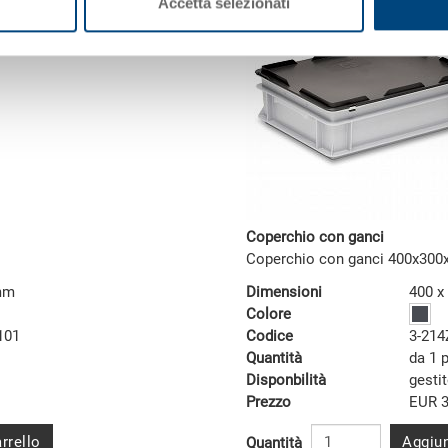
Accetta selezionati
Coperchio con ganci
Coperchio con ganci 400x30
 mm
Dimensioni
400 x
Colore
101
Codice
3-214
Quantità
da 1 
Disponbilità
gesti
Prezzo
EUR 3
rrello
Aggiun
Quantità