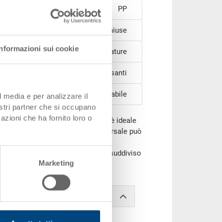
PP
chiuse
Informazioni sui cookie
a nervature
2 impugnature passanti
impilabile
l media e per analizzare il
nostri partner che si occupano
azioni che ha fornito loro o
co, il contenitore impilabile RAKO è ideale
ltre, questo eurocontenitore universale può
perchio (dimensioni contenitore
fine, può essere contrassegnato e suddiviso
Marketing