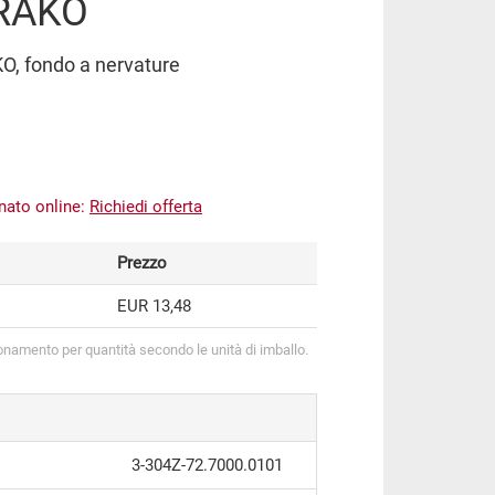
 RAKO
KO, fondo a nervature
inato online:
Richiedi offerta
Prezzo
EUR 13,48
onamento per quantità secondo le unità di imballo.
3-304Z-72.7000.0101