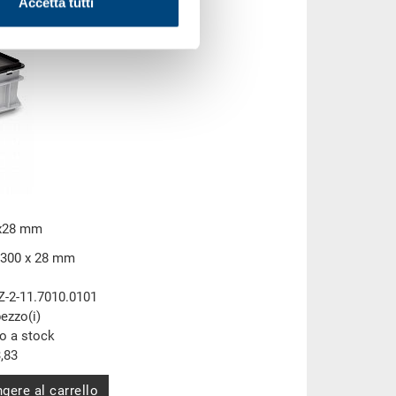
Accetta tutti
0x28 mm
 300 x 28 mm
Z-2-11.7010.0101
pezzo(i)
to a stock
,83
gere al carrello