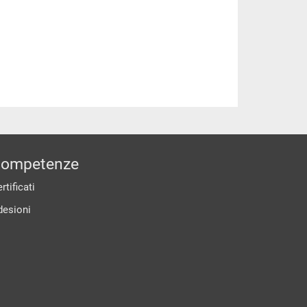
ompetenze
rtificati
desioni