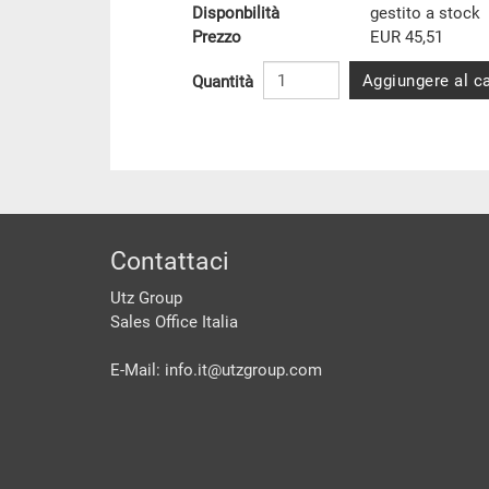
Disponbilità
gestito a stock
Prezzo
EUR 45,51
Aggiungere al ca
Quantità
piè di pagine
Contattaci
Utz Group
Sales Office Italia
E-Mail: info.it@
utzgroup.com