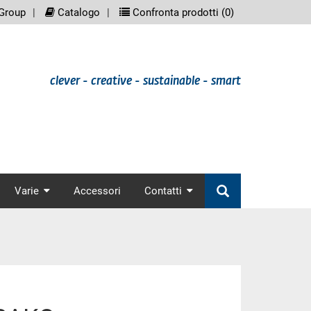
eenreader.meta_nav
scree
Group
Catalogo
Confronta prodotti (
0
)
clever - creative - sustainable - smart
nav
Varie
Accessori
Contatti