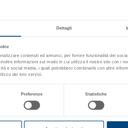
Materiale
Pareti laterali
Dettagli
Fondo
Impugnature
ookie
Variante di sistema
nalizzare contenuti ed annunci, per fornire funzionalità dei socia
inoltre informazioni sul modo in cui utilizza il nostro sito con i 
icità e social media, i quali potrebbero combinarle con altre inform
Grazie alla sua capacità di cari
lizzo dei loro servizi.
per trasporto e stoccaggio. Ino
essere impilato con o senza co
compatibili con europallet). In
Preferenze
Statistiche
su richiesta.