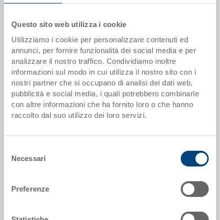
Scaglioni quantità
Prezzo
Questo sito web utilizza i cookie
Utilizziamo i cookie per personalizzare contenuti ed
da 250 pezzi
EUR 15,36
annunci, per fornire funzionalità dei social media e per
analizzare il nostro traffico. Condividiamo inoltre
Scaglionamento per quantità secondo le unità di imballo.
informazioni sul modo in cui utilizza il nostro sito con i
nostri partner che si occupano di analisi dei dati web,
Dati articolo
pubblicità e social media, i quali potrebbero combinarle
con altre informazioni che ha fornito loro o che hanno
Codice
raccolto dal suo utilizzo dei loro servizi.
3-305Z-5.7000.0101
Dimensioni esterne:
Selezione
400 x 300 x 323 mm
Necessari
del
consenso
Colore:
Preferenze
RAL 7001 |
Altri colori su richiesta
Statistiche