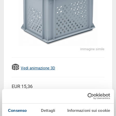
immagine simile
Vedi animazione 3D
EUR 15,36
Prezzo unitario lordo più IVA
Disponbilità: su richiesta
Il prodotto non può essere ordinato online:
Richiedi
Consenso
Dettagli
Informazioni sui cookie
offerta