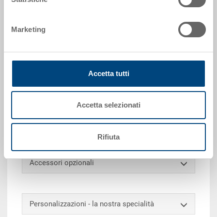
Richiedi offerta
Marketing
Dati tecnici
Accetta tutti
Grazie alla sua capacità di carico, il contenitore
impilabile RAKO è ideale per trasporto e stoccaggio.
Inoltre, questo eurocontenitore universale può essere
Accetta selezionati
impilato con o senza coperchio (dimensioni
contenitore compatibili con europallet). Infine, può
essere contrassegnato e suddiviso su richiesta.
Rifiuta
Accessori opzionali
Personalizzazioni - la nostra specialità