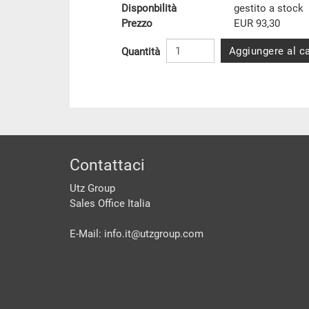
Disponbilità
gestito a stock
Prezzo
EUR 93,30
Aggiungere al ca
Quantità
piè di pagine
Contattaci
Utz Group
Sales Office Italia
E-Mail: info.it@
utzgroup.com