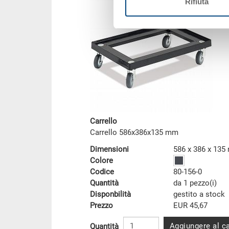
Rifiuta
Carrello
Carrello 586x386x135 mm
Dimensioni
586 x 386 x 13
Colore
Codice
80-156-0
Quantità
da 1 pezzo(i)
Disponbilità
gestito a stock
Prezzo
EUR 45,67
Aggiungere al ca
Quantità