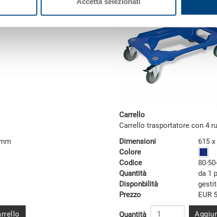
Accetta selezionati
Carrello
Carrello trasportatore con 4 r
5 mm
Dimensioni
615 x
Colore
Codice
80-50
Quantità
da 1 
Disponbilità
gesti
Prezzo
EUR 5
rrello
Aggiun
Quantità