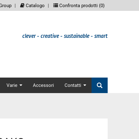
eenreader.meta_nav
scree
Group
Catalogo
Confronta prodotti (
0
)
clever - creative - sustainable - smart
nav
Varie
Accessori
Contatti