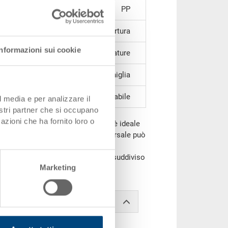
PP
chiuse, 1 parete corta con apertura
Informazioni sui cookie
a nervature
1 impugnatura a conchiglia
impilabile
l media e per analizzare il
nostri partner che si occupano
azioni che ha fornito loro o
co, il contenitore impilabile RAKO è ideale
ltre, questo eurocontenitore universale può
perchio (dimensioni contenitore
fine, può essere contrassegnato e suddiviso
Marketing