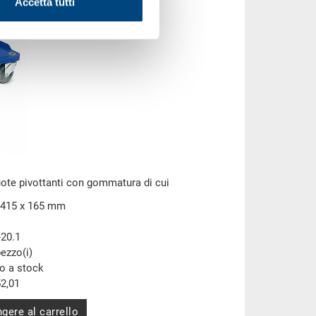
Accetta tutti
uote pivottanti con gommatura di cui
 415 x 165 mm
-20.1
pezzo(i)
to a stock
2,01
gere al carrello