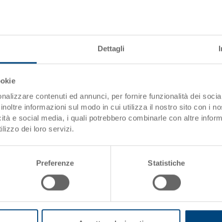
Materiale
Pareti laterali
Dettagli
Fondo
Impugnature
ookie
Variante di sistema
nalizzare contenuti ed annunci, per fornire funzionalità dei socia
inoltre informazioni sul modo in cui utilizza il nostro sito con i 
icità e social media, i quali potrebbero combinarle con altre inform
Grazie alla sua capacità di cari
lizzo dei loro servizi.
per trasporto e stoccaggio. Ino
essere impilato con o senza co
compatibili con europallet). In
Preferenze
Statistiche
su richiesta.