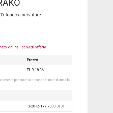
 RAKO
KO, fondo a nervature
inato online:
Richiedi offerta
Prezzo
EUR 18,36
onamento per quantità secondo le unità di imballo.
3-201Z-177.7000.0101