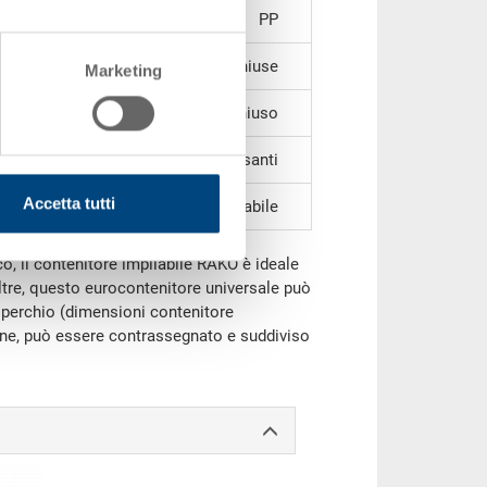
PP
chiuse
Marketing
chiuso
4 impugnature passanti
Accetta tutti
impilabile
co, il contenitore impilabile RAKO è ideale
ltre, questo eurocontenitore universale può
perchio (dimensioni contenitore
fine, può essere contrassegnato e suddiviso