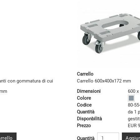
Carrello
tanti con gommatura di cui
Carrello 600x400x172 mm
5 mm
Dimensioni
600 x
Colore
Codice
80-55
Quantità
da 1 
Disponbilità
gesti
Prezzo
EUR 9
rrello
Aggiun
Quantità