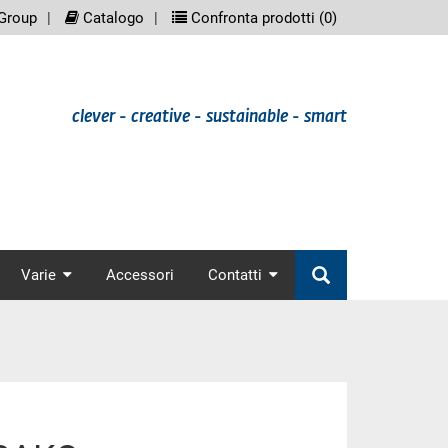
eenreader.meta_nav
scree
Group
Catalogo
Confronta prodotti (
0
)
clever - creative - sustainable - smart
nav
Varie
Accessori
Contatti