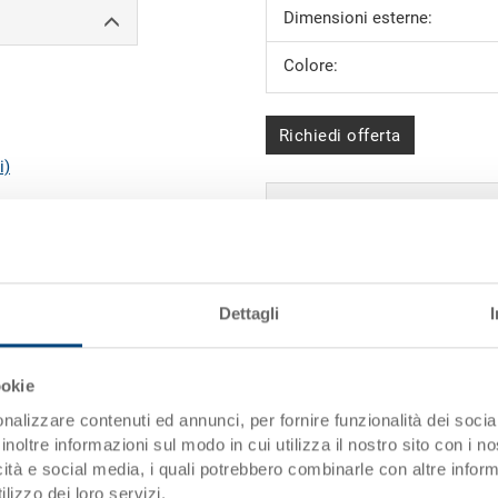
Dimensioni esterne:
Colore:
Richiedi offerta
i)
Dati tecnici
Dimensioni interne
Altezza effettiva
Dettagli
Altezza di
impilamento
ookie
nalizzare contenuti ed annunci, per fornire funzionalità dei socia
Volume
inoltre informazioni sul modo in cui utilizza il nostro sito con i 
icità e social media, i quali potrebbero combinarle con altre inform
Peso
lizzo dei loro servizi.