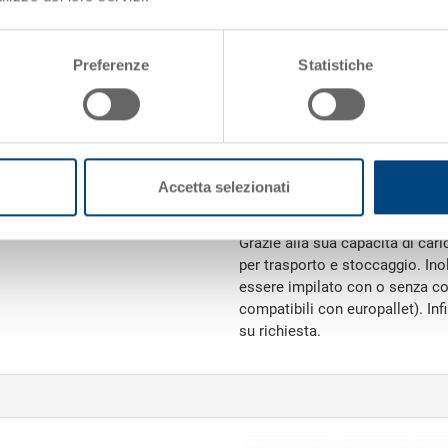
Materiale
Pareti laterali
Preferenze
Statistiche
Fondo
Impugnature
Accetta selezionati
Variante di sistema
Grazie alla sua capacità di cari
per trasporto e stoccaggio. Ino
essere impilato con o senza co
compatibili con europallet). In
su richiesta.