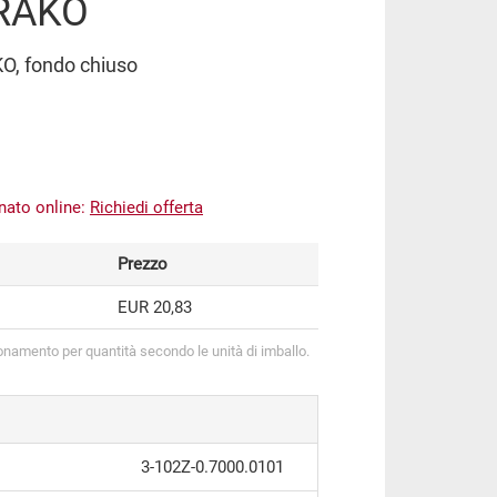
 RAKO
KO, fondo chiuso
inato online:
Richiedi offerta
Prezzo
EUR 20,83
onamento per quantità secondo le unità di imballo.
3-102Z-0.7000.0101