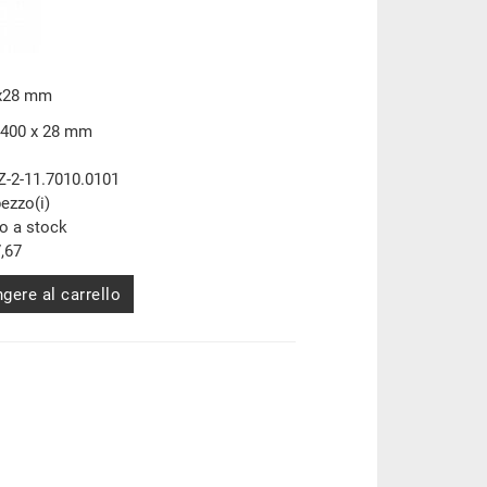
0x28 mm
 400 x 28 mm
Z-2-11.7010.0101
pezzo(i)
to a stock
,67
gere al carrello