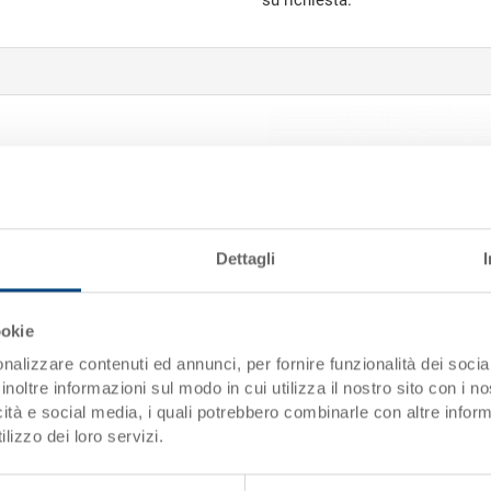
su richiesta.
Dettagli
ookie
nalizzare contenuti ed annunci, per fornire funzionalità dei socia
Coperchio con cerniere
inoltre informazioni sul modo in cui utilizza il nostro sito con i 
m
Coperchio con cerniere 600x4
icità e social media, i quali potrebbero combinarle con altre inform
lizzo dei loro servizi.
 mm
Dimensioni
600 x
Colore