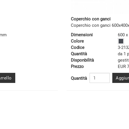
Coperchio con ganci
Coperchio con ganci 600x40
6 mm
Dimensioni
600 x
Colore
Codice
3-213
Quantità
da 1 
Disponbilità
gesti
Prezzo
EUR 7
rrello
Aggiun
Quantità