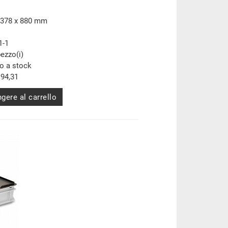
 378 x 880 mm
1-1
pezzo(i)
to a stock
94,31
gere al carrello