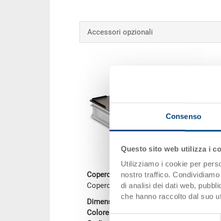
Accessori opzionali
Consenso
Questo sito web utilizza i c
Utilizziamo i cookie per perso
Coperchio in appoggio
nostro traffico. Condividiamo 
Coperchio in appoggio 600x400x28.2 m
di analisi dei dati web, pubbl
che hanno raccolto dal suo uti
Dimensioni
600 x 400 x 28
Colore
Selezione