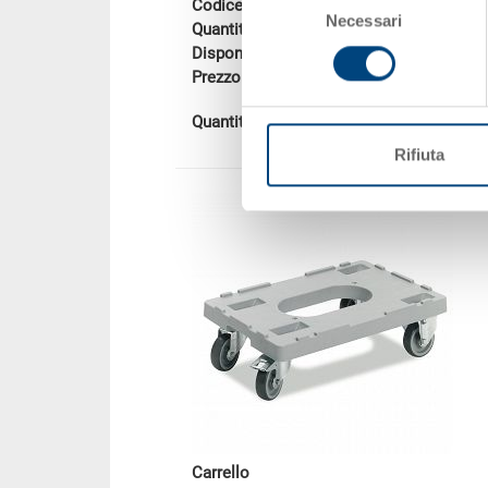
Codice
3-213Z-0.7010.0
Necessari
del
Quantità
da 1 pezzo(i)
consenso
Disponbilità
gestito a stock
Prezzo
EUR 6,61
Aggiungere al ca
Quantità
Rifiuta
Carrello