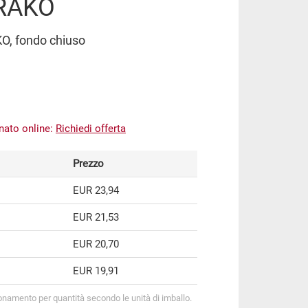
 RAKO
KO, fondo chiuso
inato online:
Richiedi offerta
Prezzo
EUR 23,94
EUR 21,53
EUR 20,70
EUR 19,91
onamento per quantità secondo le unità di imballo.