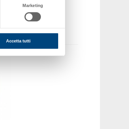
Z-1-255-11.0000.0156
Marketing
pezzo(i)
to a stock
,75
gere al carrello
Accetta tutti