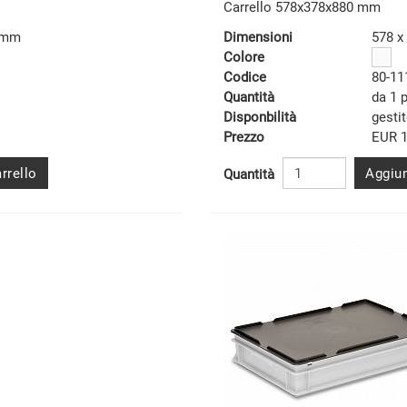
Carrello 578x378x880 mm
2 mm
Dimensioni
578 x
Colore
Codice
80-11
Quantità
da 1 
Disponbilità
gesti
Prezzo
EUR 1
rrello
Aggiun
Quantità