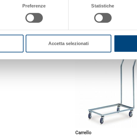
101
Codice
3-213
Preferenze
Statistiche
Quantità
da 1 
Disponbilità
gesti
Prezzo
EUR 7
rrello
Aggiun
Quantità
Accetta selezionati
Carrello