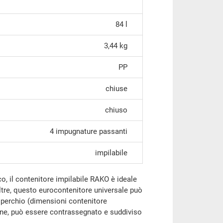
84 l
3,44 kg
PP
chiuse
chiuso
4 impugnature passanti
impilabile
co, il contenitore impilabile RAKO è ideale
ltre, questo eurocontenitore universale può
perchio (dimensioni contenitore
fine, può essere contrassegnato e suddiviso