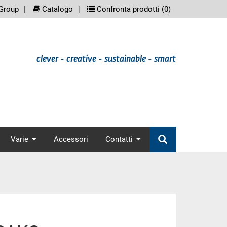
eenreader.meta_nav
scree
Group
Catalogo
Confronta prodotti (
0
)
clever - creative - sustainable - smart
nav
Varie
Accessori
Contatti