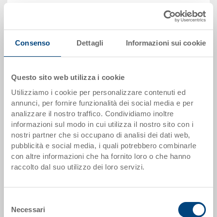
Prezzo unitario lordo più IVA
Disponbilità: gestito a stock
Il prodotto non può essere ordinato online:
Richiedi
Consenso
Dettagli
Informazioni sui cookie
offerta
Scaglioni quantità
Prezzo
Questo sito web utilizza i cookie
Utilizziamo i cookie per personalizzare contenuti ed
da 1 pezzi
EUR 10,39
annunci, per fornire funzionalità dei social media e per
da 50 pezzi
EUR 9,28
analizzare il nostro traffico. Condividiamo inoltre
informazioni sul modo in cui utilizza il nostro sito con i
da 100 pezzi
EUR 8,97
nostri partner che si occupano di analisi dei dati web,
pubblicità e social media, i quali potrebbero combinarle
da 250 pezzi
EUR 8,61
con altre informazioni che ha fornito loro o che hanno
raccolto dal suo utilizzo dei loro servizi.
Scaglionamento per quantità secondo le unità di imballo.
Dati articolo
Selezione
Necessari
del