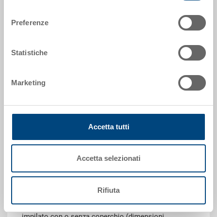
Codice
consenso
3-227D-0.7000.0101
Preferenze
Dimensioni esterne:
600 x 400 x 75 mm
Statistiche
Colore:
|
Altri colori su richiesta
Marketing
Accetta tutti
Richiedi offerta
Accetta selezionati
Dati tecnici
Grazie alla sua capacità di carico, il contenitore
Rifiuta
impilabile RAKO è ideale per trasporto e stoccaggio.
Inoltre, questo eurocontenitore universale può essere
impilato con o senza coperchio (dimensioni