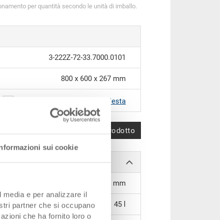
onamento per quantità secondo le unità di imballo.
3-222Z-72-33.7000.0101
800 x 600 x 267 mm
RAL7001 |
Altri colori su richiesta
Confronta prodotto
Informazioni sui cookie
750 x 550 x 99 mm
l media e per analizzare il
45 l
nostri partner che si occupano
azioni che ha fornito loro o