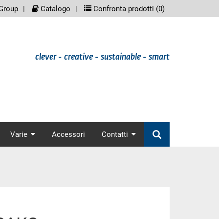
eenreader.meta_nav
scree
Group
Catalogo
Confronta prodotti (
0
)
clever - creative - sustainable - smart
nav
Varie
Accessori
Contatti