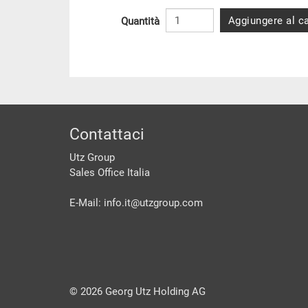
Aggiungere al ca
Quantità
piè di pagine
Contattaci
Utz Group
Sales Office Italia
E-Mail: info.it@
utzgroup.com
©
2026
Georg Utz Holding AG