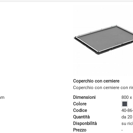
Coperchio con cerniere
Coperchio con cerniere con ri
 mm
Dimensioni
800 x
Colore
Codice
40-86
Quantità
da 20
Disponbilità
su ri
Prezzo
-