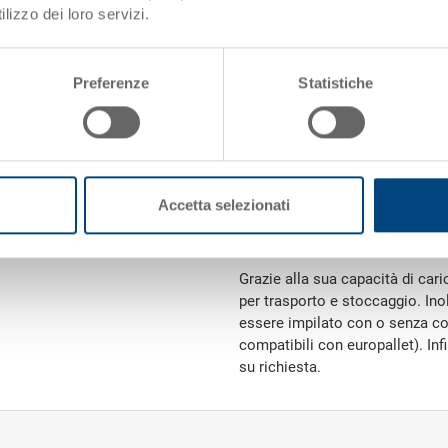
Peso
lizzo dei loro servizi.
Materiale
Preferenze
Statistiche
Pareti laterali
Fondo
Impugnature
Accetta selezionati
Variante di sistema
Grazie alla sua capacità di cari
per trasporto e stoccaggio. Ino
essere impilato con o senza co
compatibili con europallet). In
su richiesta.