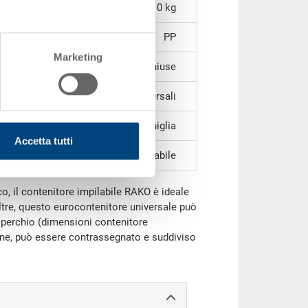
9,10 kg
PP
Marketing
chiuse
fondo chiuso con 3 pattini trasversali
2 impugnature a conchiglia
Accetta tutti
impilabile
co, il contenitore impilabile RAKO è ideale
ltre, questo eurocontenitore universale può
perchio (dimensioni contenitore
fine, può essere contrassegnato e suddiviso