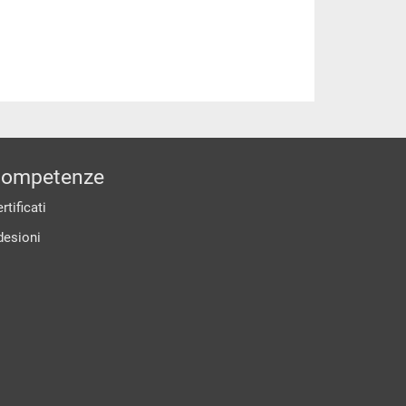
ompetenze
rtificati
desioni