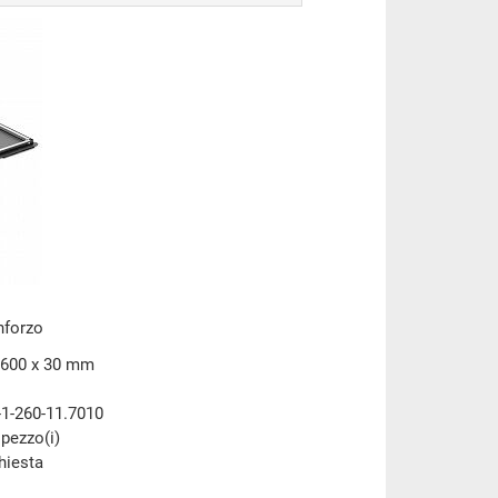
nforzo
 600 x 30 mm
-1-260-11.7010
 pezzo(i)
chiesta